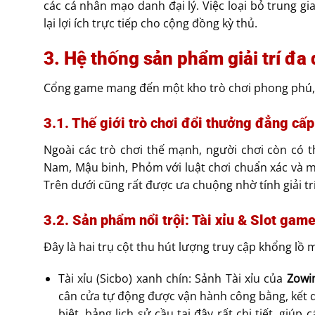
các cá nhân mạo danh đại lý. Việc loại bỏ trung gi
lại lợi ích trực tiếp cho cộng đồng kỳ thủ.
3. Hệ thống sản phẩm giải trí đa
Cổng game mang đến một kho trò chơi phong phú, ph
3.1. Thế giới trò chơi đổi thưởng đẳng cấp
Ngoài các trò chơi thế mạnh, người chơi còn có 
Nam, Mậu binh, Phỏm với luật chơi chuẩn xác và m
Trên dưới cũng rất được ưa chuộng nhờ tính giải tr
3.2. Sản phẩm nổi trội: Tài xỉu & Slot gam
Đây là hai trụ cột thu hút lượng truy cập khổng lồ 
Tài xỉu (Sicbo) xanh chín: Sảnh Tài xỉu của
Zowi
cân cửa tự động được vận hành công bằng, kết q
biệt, bảng lịch sử cầu tại đây rất chi tiết, gi