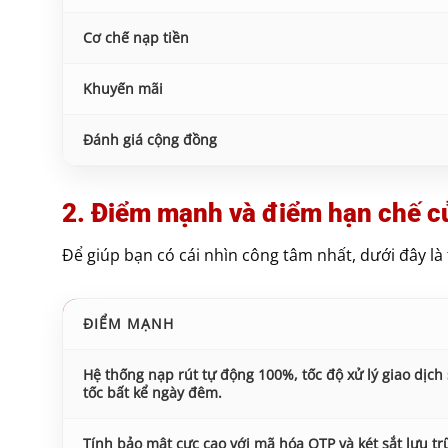
Cơ chế nạp tiền
Khuyến mãi
Đánh giá cộng đồng
2. Điểm mạnh và điểm hạn chế c
Để giúp bạn có cái nhìn công tâm nhất, dưới đây l
ĐIỂM MẠNH
Hệ thống nạp rút tự động 100%, tốc độ xử lý giao dịch 
tốc bất kể ngày đêm.
Tính bảo mật cực cao với mã hóa OTP và két sắt lưu tr