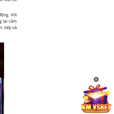
động. Với
g lại cảm
c tiếp và
✕