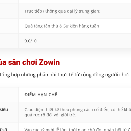
Trực tiếp (Không qua đại lý trung gian)
Quà tặng tân thủ & Sự kiện hàng tuần
9.6/10
ủa sân chơi Zowin
à tổng hợp những phản hồi thực tế từ cộng đồng người chơi:
ĐIỂM HẠN CHẾ
siêu
Giao diện thiết kế theo phong cách cổ điển, có thể kh
quá rực rỡ đối với giới trẻ.
ữ số
Vào các kỳ nghỉ lễ lớn, thời gian chờ đợi phản hồi từ 