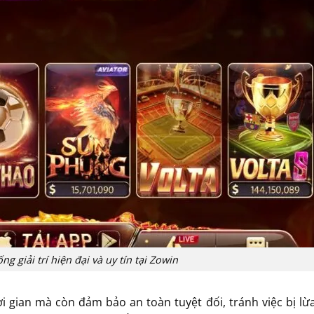
g giải trí hiện đại và uy tín tại Zowin
ời gian mà còn đảm bảo an toàn tuyệt đối, tránh việc bị lừ