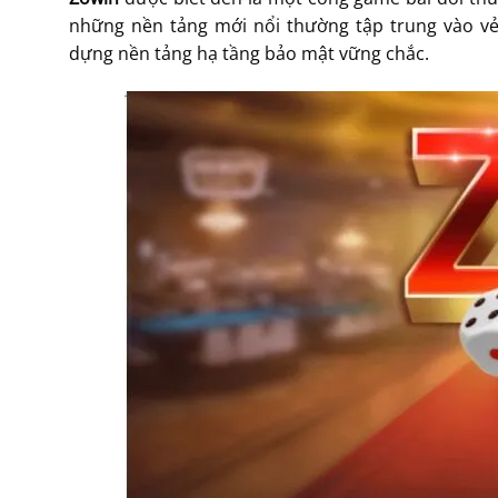
những nền tảng mới nổi thường tập trung vào vẻ 
dựng nền tảng hạ tầng bảo mật vững chắc.