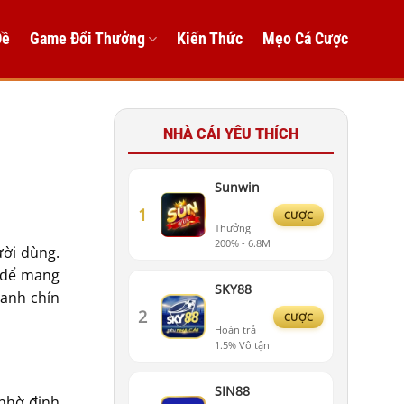
Đề
Game Đổi Thưởng
Kiến Thức
Mẹo Cá Cược
NHÀ CÁI YÊU THÍCH
Sunwin
1
CƯỢC
Thưởng
200% - 6.8M
ười dùng.
g để mang
SKY88
xanh chín
2
CƯỢC
Hoàn trả
1.5% Vô tận
SIN88
 nhờ định