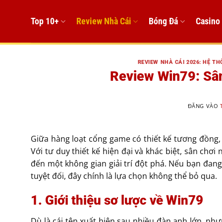
Bỏ
qua
Top 10+
Review Nhà Cái
Bóng Đá
Casino
nội
dung
REVIEW NHÀ CÁI 2026: HỆ T
Review Win79: Sâ
ĐĂNG VÀO
Giữa hàng loạt cổng game có thiết kế tương đồng
Với tư duy thiết kế hiện đại và khác biệt, sân ch
đến một không gian giải trí đột phá. Nếu bạn đan
tuyệt đối, đây chính là lựa chọn không thể bỏ qua.
1. Giới thiệu sơ lược về Win79
Dù là cái tên xuất hiện sau nhiều đàn anh lớn, n