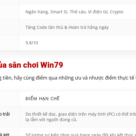
Ngân hàng, Smart Si, Thẻ cào, Ví điện tử, Crypto
Tặng Code tân thủ & Hoàn trả hằng ngày
9.8/10
ủa sân chơi Win79
g tiền, hãy cùng điểm qua những ưu và nhược điểm thực tế t
ĐIỂM HẠN CHẾ
 trải
Do thiết kế dọc, giao diện trên máy tính (PC) có thể tr
lạ lẫm với người dùng cũ.
à két
Số lượng sự kiện tặng quà hàng ngày đôi khi kết thúc 