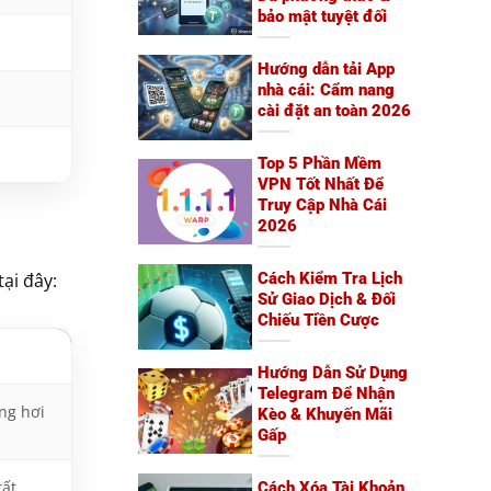
bảo mật tuyệt đối
Hướng dẫn tải App
nhà cái: Cẩm nang
cài đặt an toàn 2026
Top 5 Phần Mềm
VPN Tốt Nhất Để
Truy Cập Nhà Cái
2026
Cách Kiểm Tra Lịch
ại đây:
Sử Giao Dịch & Đối
Chiếu Tiền Cược
Hướng Dẫn Sử Dụng
Telegram Để Nhận
ông hơi
Kèo & Khuyến Mãi
Gấp
rất
Cách Xóa Tài Khoản