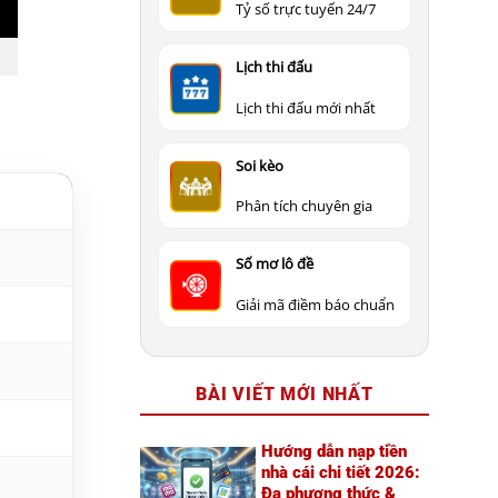
Tỷ số trực tuyến 24/7
Lịch thi đấu
Lịch thi đấu mới nhất
Soi kèo
Phân tích chuyên gia
Số mơ lô đề
Giải mã điềm báo chuẩn
BÀI VIẾT MỚI NHẤT
Hướng dẫn nạp tiền
nhà cái chi tiết 2026:
Đa phương thức &