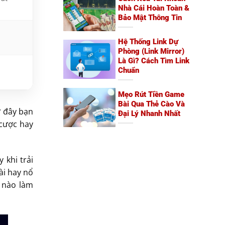
Nhà Cái Hoàn Toàn &
Bảo Mật Thông Tin
Hệ Thống Link Dự
Phòng (Link Mirror)
Là Gì? Cách Tìm Link
Chuẩn
Mẹo Rút Tiền Game
Bài Qua Thẻ Cào Và
ờ đây bạn
Đại Lý Nhanh Nhất
 cược hay
 khi trải
ài hay nổ
e nào làm