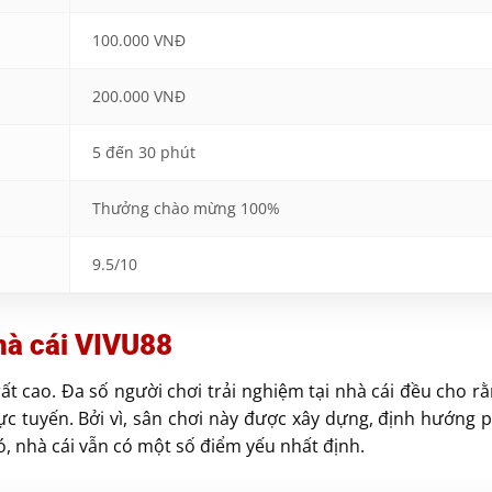
100.000 VNĐ
200.000 VNĐ
5 đến 30 phút
Thưởng chào mừng 100%
9.5/10
hà cái VIVU88
 cao. Đa số người chơi trải nghiệm tại nhà cái đều cho rằ
ực tuyến. Bởi vì, sân chơi này được xây dựng, định hướng p
ó, nhà cái vẫn có một số điểm yếu nhất định.