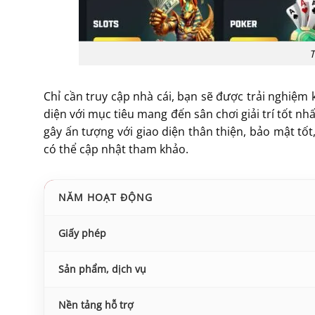
T
Chỉ cần truy cập nhà cái, bạn sẽ được trải nghiệm 
diện với mục tiêu mang đến sân chơi giải trí tốt nh
gây ấn tượng với giao diện thân thiện, bảo mật tốt
có thể cập nhật tham khảo.
NĂM HOẠT ĐỘNG
Giấy phép
Sản phẩm, dịch vụ
Nền tảng hỗ trợ