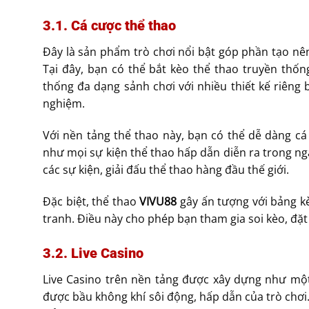
3.1. Cá cược thể thao
Đây là sản phẩm trò chơi nổi bật góp phần tạo nên
Tại đây, bạn có thể bắt kèo thể thao truyền thố
thống đa dạng sảnh chơi với nhiều thiết kế riêng 
nghiệm.
Với nền tảng thể thao này, bạn có thể dễ dàng c
như mọi sự kiện thể thao hấp dẫn diễn ra trong ng
các sự kiện, giải đấu thể thao hàng đầu thế giới.
Đặc biệt, thể thao
VIVU88
gây ấn tượng với bảng kè
tranh. Điều này cho phép bạn tham gia soi kèo, đặ
3.2. Live Casino
Live Casino trên nền tảng được xây dựng như một
được bầu không khí sôi động, hấp dẫn của trò chơi.