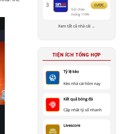
3
CƯỢC
Gói chào
mừng 110%
Xem tất cả nhà cái →
TIỆN ÍCH TỔNG HỢP
Tỷ lệ kèo
Kèo nhà cái hôm nay
Kết quả bóng đá
Cập nhật tỷ số nhanh
Livescore