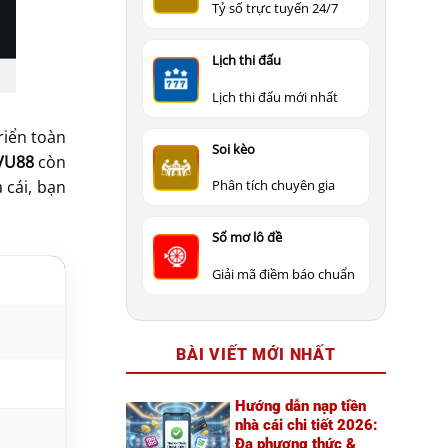
Tỷ số trực tuyến 24/7
Lịch thi đấu
Lịch thi đấu mới nhất
riển toàn
Soi kèo
VU88
còn
Phân tích chuyên gia
 cái, bạn
Số mơ lô đề
Giải mã điềm báo chuẩn
BÀI VIẾT MỚI NHẤT
Hướng dẫn nạp tiền
nhà cái chi tiết 2026:
Đa phương thức &