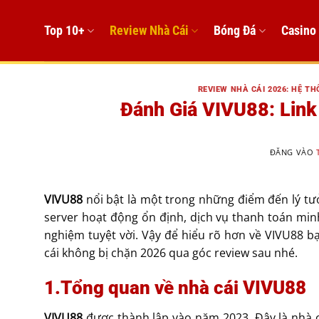
Bỏ
qua
Top 10+
Review Nhà Cái
Bóng Đá
Casino
nội
dung
REVIEW NHÀ CÁI 2026: HỆ T
Đánh Giá VIVU88: Lin
ĐĂNG VÀO
VIVU88
nổi bật là một trong những điểm đến lý tưở
server hoạt động ổn định, dịch vụ thanh toán min
nghiệm tuyệt vời. Vậy để hiểu rõ hơn về VIVU88 b
cái không bị chặn 2026 qua góc review sau nhé.
1.Tổng quan về nhà cái VIVU88
VIVU88
được thành lập vào năm 2023. Đây là nhà cá