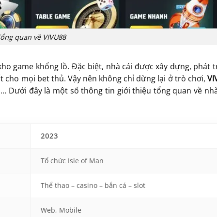
ổng quan về VIVU88
kho game khổng lồ. Đặc biệt, nhà cái được xây dựng, phát t
ất cho mọi bet thủ. Vậy nên không chỉ dừng lại ở trò chơi,
VI
,… Dưới đây là một số thông tin giới thiệu tổng quan về nhà
2023
Tổ chức Isle of Man
Thể thao – casino – bắn cá – slot
Web, Mobile