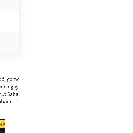
 cá, game
mỗi ngày.
hư: Saba,
 phẩm nổi