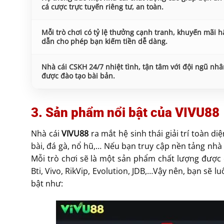
cá cược trực tuyến riêng tư, an toàn.
Mỗi trò chơi có tỷ lệ thưởng cạnh tranh, khuyến mãi 
dẫn cho phép bạn kiếm tiền dễ dàng.
Nhà cái CSKH 24/7 nhiệt tình, tận tâm với đội ngũ nhâ
được đào tạo bài bản.
3. Sản phẩm nổi bật của VIVU88
Nhà cái
VIVU88
ra mắt hệ sinh thái giải trí toàn d
bài, đá gà, nổ hũ,… Nếu bạn truy cập nền tảng nhà 
Mỗi trò chơi sẽ là một sản phẩm chất lượng được
Bti, Vivo, RikVip, Evolution, JDB,…Vậy nên, bạn sẽ
bật như: