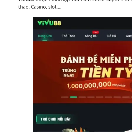
thao, Casino, slot,…