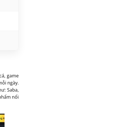
 cá, game
mỗi ngày.
hư: Saba,
 phẩm nổi