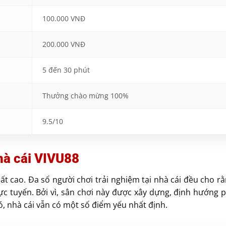
100.000 VNĐ
200.000 VNĐ
5 đến 30 phút
Thưởng chào mừng 100%
9.5/10
hà cái VIVU88
 cao. Đa số người chơi trải nghiệm tại nhà cái đều cho rằ
ực tuyến. Bởi vì, sân chơi này được xây dựng, định hướng p
ó, nhà cái vẫn có một số điểm yếu nhất định.