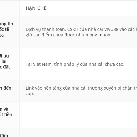
HẠN CHẾ
áng tin
ốc tế
Dịch vụ thanh toán, CSKH của nhà cái VIVU88 vào các
g,
giờ cao điểm chưa được như mong muốn.
ối ưu
 lại
Tại Việt Nam, tính pháp lý của nhà cái chưa cao.
c đặt
ên đến
Link vào nền tảng của nhà cái thường xuyên bị chặn t
cập.
n và
út tiền
 tâm