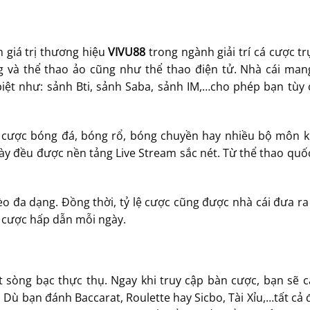
 giá trị thương hiệu
VIVU88
trong ngành giải trí cá cược tr
ng và thể thao ảo cũng như thể thao điện tử. Nhà cái ma
biệt như: sảnh Bti, sảnh Saba, sảnh IM,…cho phép bạn tùy 
á cược bóng đá, bóng rổ, bóng chuyền hay nhiều bộ môn 
ày đều được nền tảng Live Stream sắc nét. Từ thể thao quố
o đa dạng. Đồng thời, tỷ lệ cược cũng được nhà cái đưa ra
t cược hấp dẫn mỗi ngày.
 sòng bạc thực thụ. Ngay khi truy cập bàn cược, bạn sẽ
 Dù bạn đánh Baccarat, Roulette hay Sicbo, Tài Xỉu,…tất cả