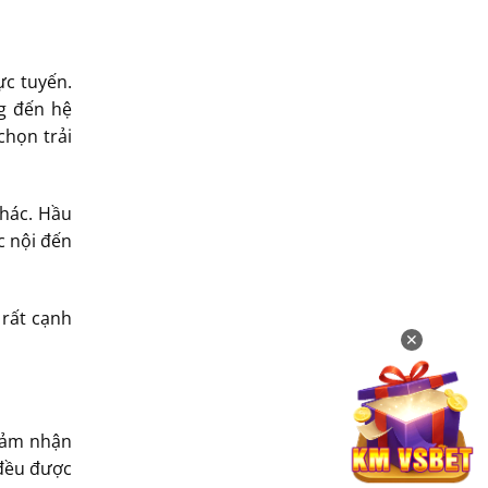
ực tuyến.
ng đến hệ
chọn trải
khác. Hầu
c nội đến
 rất cạnh
✕
 cảm nhận
 đều được