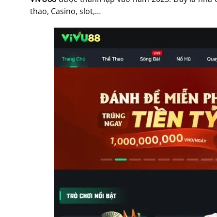
thao, Casino, slot,…