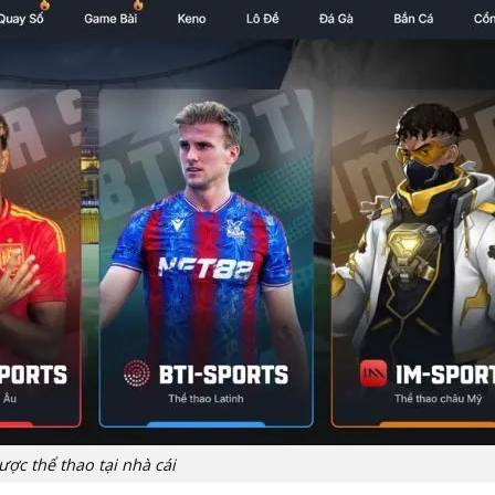
ược thể thao tại nhà cái