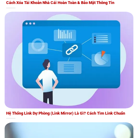
Cách Xóa Tài Khoản Nhà Cái Hoàn Toàn & Bảo Mật Thông Tin
Hệ Thống Link Dự Phòng (Link Mirror) Là Gì? Cách Tìm Link Chuẩn