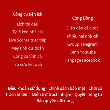
Công cụ tiện ích
Cộng Đồng
Lịch thi đấu
Diễn đàn cá cược
Tỷ lệ kèo nhà cái
Khiếu nại nhà cái
Live Scores trực tiếp
Group Telegram
Máy tính dự đoán
Kênh Youtube
Công cụ tính cỏ
Fanpage Facebook
Tra cứu kết quả
Điều khoản sử dụng
-
Chính sách bảo mật
-
Chơi có
trách nhiệm
-
Miễn trừ trách nhiệm
-
Quyền riêng tư
-
Bản quyền nội dung