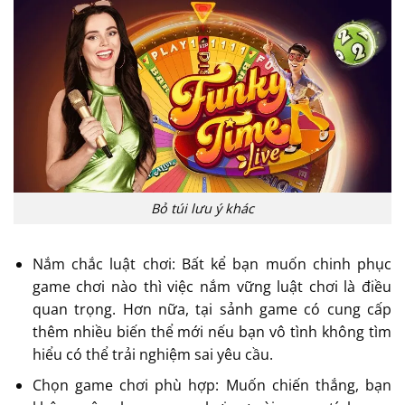
Bỏ túi lưu ý khác
Nắm chắc luật chơi: Bất kể bạn muốn chinh phục
game chơi nào thì việc nắm vững luật chơi là điều
quan trọng. Hơn nữa, tại sảnh game có cung cấp
thêm nhiều biến thể mới nếu bạn vô tình không tìm
hiểu có thể trải nghiệm sai yêu cầu.
Chọn game chơi phù hợp: Muốn chiến thắng, bạn