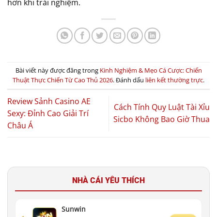
hơn khi trải nghiệm.
Bài viết này được đăng trong
Kinh Nghiệm & Mẹo Cá Cược: Chiến
Thuật Thực Chiến Từ Cao Thủ 2026
. Đánh dấu
liên kết thường trực
.
Review Sảnh Casino AE
Cách Tính Quy Luật Tài Xỉu
Sexy: Đỉnh Cao Giải Trí
Sicbo Không Bao Giờ Thua
Châu Á
NHÀ CÁI YÊU THÍCH
Sunwin