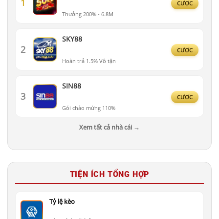
1
CƯỢC
Thưởng 200% - 6.8M
SKY88
2
CƯỢC
Hoàn trả 1.5% Vô tận
SIN88
3
CƯỢC
Gói chào mừng 110%
Xem tất cả nhà cái →
TIỆN ÍCH TỔNG HỢP
Tỷ lệ kèo