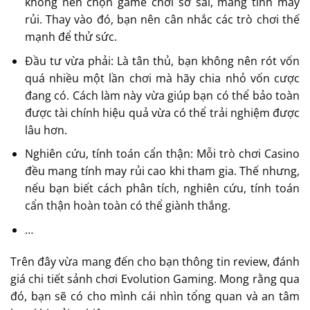
không nên chọn game chơi sơ sài, mang tính may
rủi. Thay vào đó, bạn nên cân nhắc các trò chơi thế
mạnh để thử sức.
Đầu tư vừa phải: Là tân thủ, bạn không nên rót vốn
quá nhiều một lần chơi mà hãy chia nhỏ vốn cược
đang có. Cách làm này vừa giúp bạn có thể bảo toàn
được tài chính hiệu quả vừa có thể trải nghiệm được
lâu hơn.
Nghiên cứu, tính toán cẩn thận: Mỗi trò chơi Casino
đều mang tính may rủi cao khi tham gia. Thế nhưng,
nếu bạn biết cách phân tích, nghiên cứu, tính toán
cẩn thận hoàn toàn có thể giành thắng.
…
Trên đây vừa mang đến cho bạn thông tin review, đánh
giá chi tiết sảnh chơi Evolution Gaming. Mong rằng qua
đó, bạn sẽ có cho mình cái nhìn tổng quan và an tâm