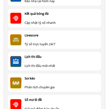
Kèo nhà cái hôm nay
Kết quả bóng đá
Cập nhật tỷ số nhanh
Livescore
Tỷ số trực tuyến 24/7
Lịch thi đấu
Lịch thi đấu mới nhất
Soi kèo
Phân tích chuyên gia
Số mơ lô đề
Giải mã điềm báo chuẩn