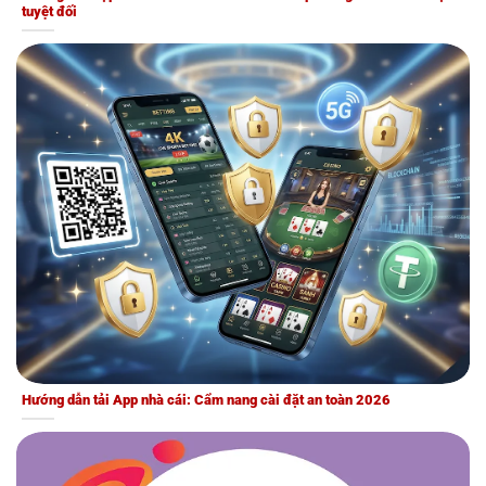
tuyệt đối
Hướng dẫn tải App nhà cái: Cẩm nang cài đặt an toàn 2026