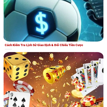
Cách Kiểm Tra Lịch Sử Giao Dịch & Đối Chiếu Tiền Cược