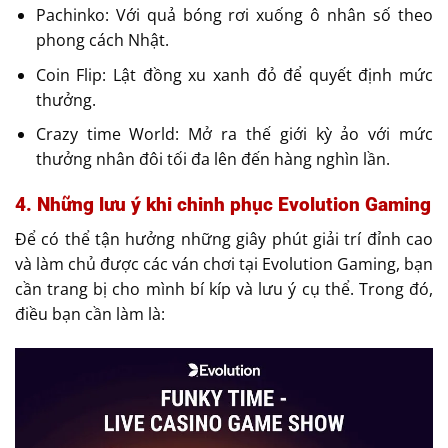
Pachinko: Với quả bóng rơi xuống ô nhân số theo
phong cách Nhật.
Coin Flip: Lật đồng xu xanh đỏ để quyết định mức
thưởng.
Crazy time World: Mở ra thế giới kỳ ảo với mức
thưởng nhân đôi tối đa lên đến hàng nghìn lần.
4. Những lưu ý khi chinh phục Evolution Gaming
Để có thể tận hưởng những giây phút giải trí đỉnh cao
và làm chủ được các ván chơi tại Evolution Gaming, bạn
cần trang bị cho mình bí kíp và lưu ý cụ thể. Trong đó,
điều bạn cần làm là: