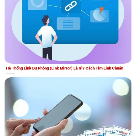
Hệ Thống Link Dự Phòng (Link Mirror) Là Gì? Cách Tìm Link Chuẩn