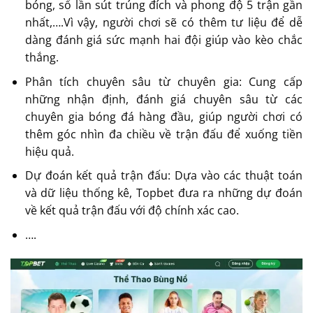
bóng, số lần sút trúng đích và phong độ 5 trận gần
nhất,….Vì vậy, người chơi sẽ có thêm tư liệu để dễ
dàng đánh giá sức mạnh hai đội giúp vào kèo chắc
thắng.
Phân tích chuyên sâu từ chuyên gia: Cung cấp
những nhận định, đánh giá chuyên sâu từ các
chuyên gia bóng đá hàng đầu, giúp người chơi có
thêm góc nhìn đa chiều về trận đấu để xuống tiền
hiệu quả.
Dự đoán kết quả trận đấu: Dựa vào các thuật toán
và dữ liệu thống kê, Topbet đưa ra những dự đoán
về kết quả trận đấu với độ chính xác cao.
….