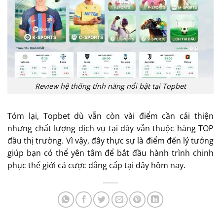
Review hệ thống tính năng nổi bật tại Topbet
Tóm lại, Topbet dù vẫn còn vài điểm cần cải thiện
nhưng chất lượng dịch vụ tại đây vẫn thuộc hàng TOP
đầu thị trường. Vì vậy, đây thực sự là điểm đến lý tưởng
giúp bạn có thể yên tâm để bắt đầu hành trình chinh
phục thế giới cá cược đẳng cấp tại đây hôm nay.