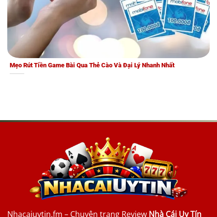
Mẹo Rút Tiền Game Bài Qua Thẻ Cào Và Đại Lý Nhanh Nhất
Nhacaiuytin.fm – Chuyên trang Review
Nhà Cái Uy Tín