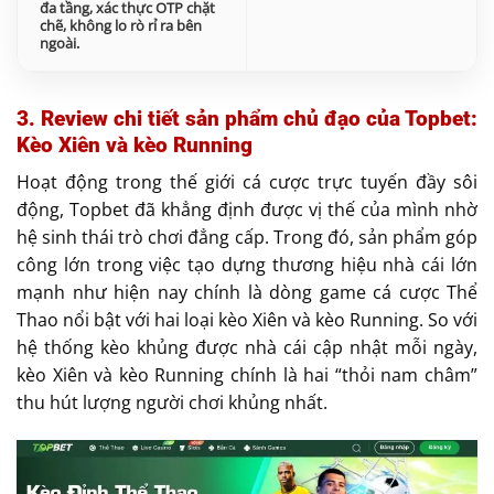
đa tầng, xác thực OTP chặt
chẽ, không lo rò rỉ ra bên
ngoài.
3. Review chi tiết sản phẩm chủ đạo của Topbet:
Kèo Xiên và kèo Running
Hoạt động trong thế giới cá cược trực tuyến đầy sôi
động, Topbet đã khẳng định được vị thế của mình nhờ
hệ sinh thái trò chơi đẳng cấp. Trong đó, sản phẩm góp
công lớn trong việc tạo dựng thương hiệu nhà cái lớn
mạnh như hiện nay chính là dòng game cá cược Thể
Thao nổi bật với hai loại kèo Xiên và kèo Running. So với
hệ thống kèo khủng được nhà cái cập nhật mỗi ngày,
kèo Xiên và kèo Running chính là hai “thỏi nam châm”
thu hút lượng người chơi khủng nhất.