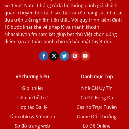
Số 1 Việt Nam. Chúng tôi là hệ thống đánh giá khách
quan, chuyên bóc tách sự thật và xếp hạng các nhà cái
dựa trên trải nghiệm tiền thật. Với quy trình kiểm định
10 bước khắt khe về pháp lý và thanh khoản,
Nhacaiuytin.fm cam kết giúp bet thủ Việt chọn đúng
điểm tựa an toàn, xanh chín và bảo mật tuyệt đối.
Về thương hiệu
Danh mục Top
Giới thiệu
Nhà Cái Uy Tín
Liên hệ hỗ trợ
Cá Độ Bóng Đá
Hợp tác Đại lý
Casino Trực Tuyến
Tầm nhìn & Sứ mệnh
Game Đổi Thưởng
Sơ đồ trang web
Lô Đề Online