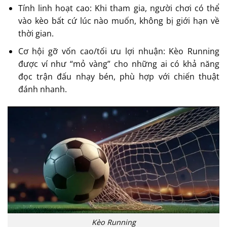
Tính linh hoạt cao: Khi tham gia, người chơi có thể
vào kèo bất cứ lúc nào muốn, không bị giới hạn về
thời gian.
Cơ hội gỡ vốn cao/tối ưu lợi nhuận: Kèo Running
được ví như “mỏ vàng” cho những ai có khả năng
đọc trận đấu nhạy bén, phù hợp với chiến thuật
đánh nhanh.
Kèo Running