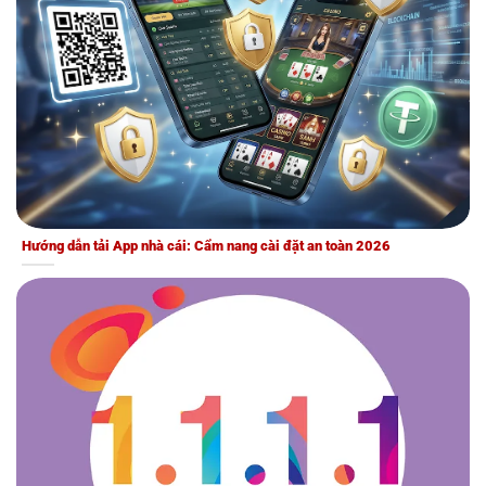
Hướng dẫn tải App nhà cái: Cẩm nang cài đặt an toàn 2026