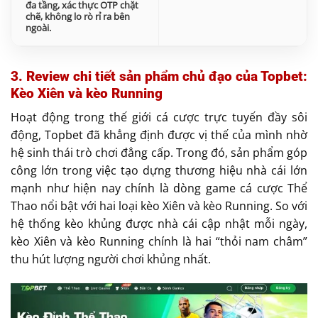
đa tầng, xác thực OTP chặt
chẽ, không lo rò rỉ ra bên
ngoài.
3. Review chi tiết sản phẩm chủ đạo của Topbet:
Kèo Xiên và kèo Running
Hoạt động trong thế giới cá cược trực tuyến đầy sôi
động, Topbet đã khẳng định được vị thế của mình nhờ
hệ sinh thái trò chơi đẳng cấp. Trong đó, sản phẩm góp
công lớn trong việc tạo dựng thương hiệu nhà cái lớn
mạnh như hiện nay chính là dòng game cá cược Thể
Thao nổi bật với hai loại kèo Xiên và kèo Running. So với
hệ thống kèo khủng được nhà cái cập nhật mỗi ngày,
kèo Xiên và kèo Running chính là hai “thỏi nam châm”
thu hút lượng người chơi khủng nhất.