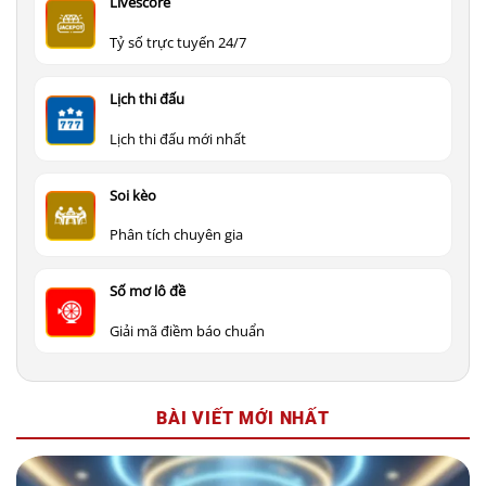
Livescore
Tỷ số trực tuyến 24/7
Lịch thi đấu
Lịch thi đấu mới nhất
Soi kèo
Phân tích chuyên gia
Số mơ lô đề
Giải mã điềm báo chuẩn
BÀI VIẾT MỚI NHẤT