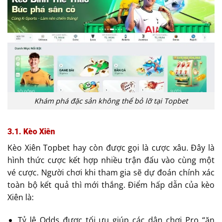
Khám phá đặc sản không thể bỏ lỡ tại Topbet
3.1. Kèo Xiên
Kèo Xiên Topbet hay còn được gọi là cược xâu. Đây là
hình thức cược kết hợp nhiều trận đấu vào cùng một
vé cược. Người chơi khi tham gia sẽ dự đoán chính xác
toàn bộ kết quả thì mới thắng. Điểm hấp dẫn của kèo
Xiên là:
Tỷ lệ Odds được tối ưu giúp các dân chơi Pro “ăn