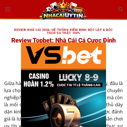
Bỏ
qua
nội
dung
REVIEW NHÀ CÁI 2026: HỆ THỐNG KIỂM ĐỊNH ĐỘC LẬP & BÓC
TÁCH SỤ THẬT 100%
Review Topbet: Nhà Cái Cá Cược Đỉnh
Cao Cho Pro
×
ĐĂNG VÀO
THÁNG 4 12, 2026
BỞI
HOÀNG ALEX
Giữa hàng loạt
nhà cái uy tín
xuất hiện mỗi ngày, đâu là
lựa chọn thực sự dành cho người chơi cá cược chuyên
nghiệp? Đây không chỉ là câu hỏi của người mới mà còn
là mối quan tâm hàng đầu của cả những bet thủ dày
dặn kinh nghiệm. Và Topbet là ứng cử viên được đánh
giá là lựa chọn lý tưởng cho những ai tìm kiếm sân chơi
uy tín và chất lượng. Vậy liệu nhà cái này có thực sự