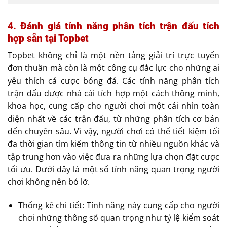
4. Đánh giá tính năng phân tích trận đấu tích
hợp sẵn tại Topbet
Topbet không chỉ là một nền tảng giải trí trực tuyến
đơn thuần mà còn là một công cụ đắc lực cho những ai
yêu thích cá cược bóng đá. Các tính năng phân tích
trận đấu được nhà cái tích hợp một cách thông minh,
khoa học, cung cấp cho người chơi một cái nhìn toàn
diện nhất về các trận đấu, từ những phân tích cơ bản
đến chuyên sâu. Vì vậy, người chơi có thể tiết kiệm tối
đa thời gian tìm kiếm thông tin từ nhiều nguồn khác và
tập trung hơn vào việc đưa ra những lựa chọn đặt cược
tối ưu. Dưới đây là một số tính năng quan trọng người
chơi không nên bỏ lỡ.
Thống kê chi tiết: Tính năng này cung cấp cho người
chơi những thông số quan trọng như tỷ lệ kiểm soát