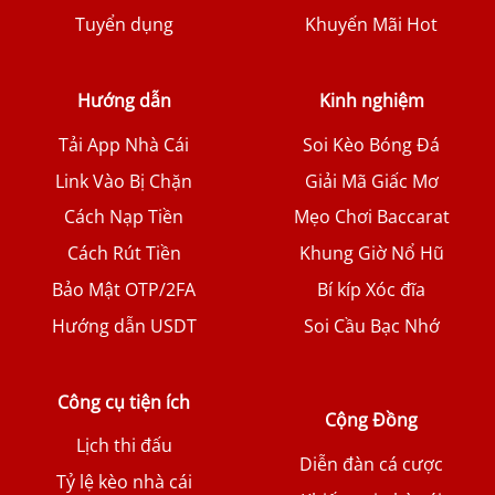
Tuyển dụng
Khuyến Mãi Hot
Hướng dẫn
Kinh nghiệm
Tải App Nhà Cái
Soi Kèo Bóng Đá
Link Vào Bị Chặn
Giải Mã Giấc Mơ
Cách Nạp Tiền
Mẹo Chơi Baccarat
Cách Rút Tiền
Khung Giờ Nổ Hũ
Bảo Mật OTP/2FA
Bí kíp Xóc đĩa
Hướng dẫn USDT
Soi Cầu Bạc Nhớ
Công cụ tiện ích
Cộng Đồng
Lịch thi đấu
Diễn đàn cá cược
Tỷ lệ kèo nhà cái