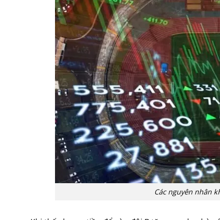
Các nguyên nhân kh