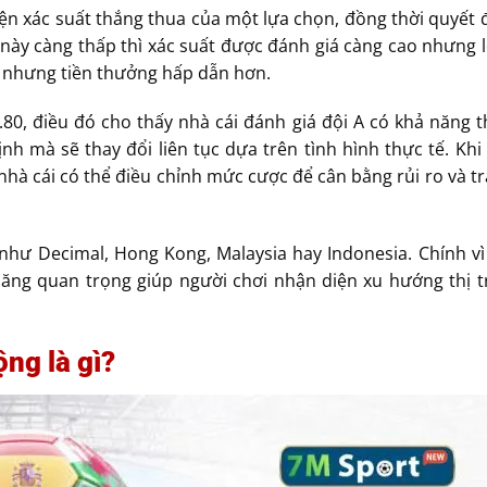
iện xác suất thắng thua của một lựa chọn, đồng thời quyết
ệ này càng thấp thì xác suất được đánh giá càng cao nhưng 
n nhưng tiền thưởng hấp dẫn hơn.
2.80, điều đó cho thấy nhà cái đánh giá đội A có khả năng 
nh mà sẽ thay đổi liên tục dựa trên tình hình thực tế. Khi
hà cái có thể điều chỉnh mức cược để cân bằng rủi ro và t
như Decimal, Hong Kong, Malaysia hay Indonesia. Chính vì 
ăng quan trọng giúp người chơi nhận diện xu hướng thị 
ộng là gì?