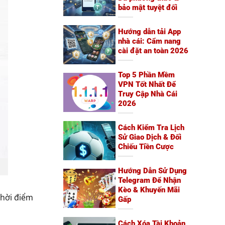
bảo mật tuyệt đối
Hướng dẫn tải App
nhà cái: Cẩm nang
cài đặt an toàn 2026
Top 5 Phần Mềm
VPN Tốt Nhất Để
Truy Cập Nhà Cái
2026
Cách Kiểm Tra Lịch
Sử Giao Dịch & Đối
Chiếu Tiền Cược
Hướng Dẫn Sử Dụng
Telegram Để Nhận
Kèo & Khuyến Mãi
thời điểm
Gấp
Cách Xóa Tài Khoản