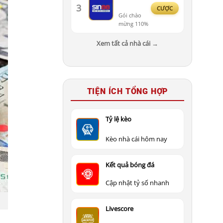
3
CƯỢC
Gói chào
mừng 110%
Xem tất cả nhà cái →
TIỆN ÍCH TỔNG HỢP
Tỷ lệ kèo
Kèo nhà cái hôm nay
Kết quả bóng đá
Cập nhật tỷ số nhanh
Livescore