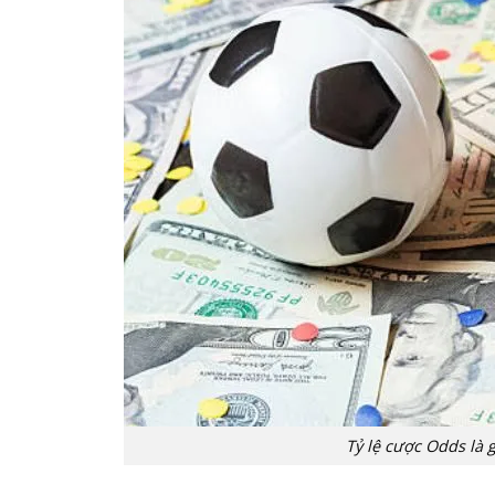
Tỷ lệ cược Odds là g