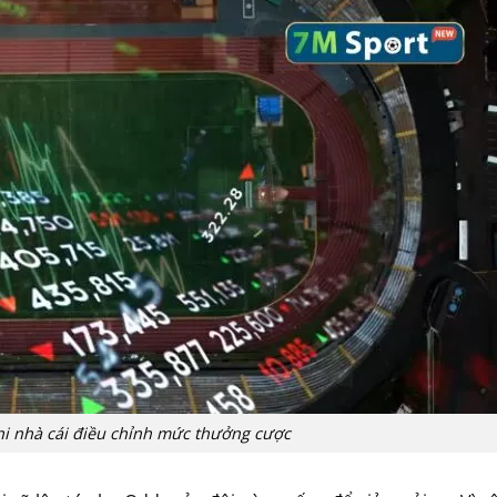
i nhà cái điều chỉnh mức thưởng cược