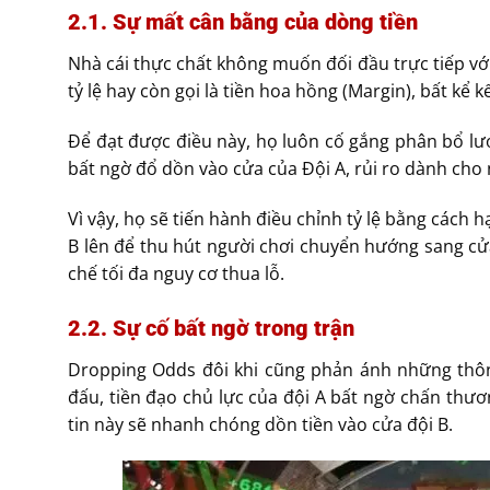
2.1. Sự mất cân bằng của dòng tiền
Nhà cái thực chất không muốn đối đầu trực tiếp với
tỷ lệ hay còn gọi là tiền hoa hồng (Margin), bất kể k
Để đạt được điều này, họ luôn cố gắng phân bổ lư
bất ngờ đổ dồn vào cửa của Đội A, rủi ro dành cho 
Vì vậy, họ sẽ tiến hành điều chỉnh tỷ lệ bằng các
B lên để thu hút người chơi chuyển hướng sang cửa 
chế tối đa nguy cơ thua lỗ.
2.2. Sự cố bất ngờ trong trận
Dropping Odds đôi khi cũng phản ánh những thông 
đấu, tiền đạo chủ lực của đội A bất ngờ chấn thư
tin này sẽ nhanh chóng dồn tiền vào cửa đội B.