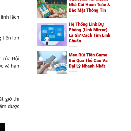
Nhà Cái Hoàn Toàn &
Bảo Mật Thông Tin
hênh lệch
Hệ Thống Link Dự
Phòng (Link Mirror)
Là Gì? Cách Tìm Link
 tiền lớn
Chuẩn
Mẹo Rút Tiền Game
c của Đội
Bài Qua Thẻ Cào Và
ợc và hạn
Đại Lý Nhanh Nhất
t giờ thi
 nắm được