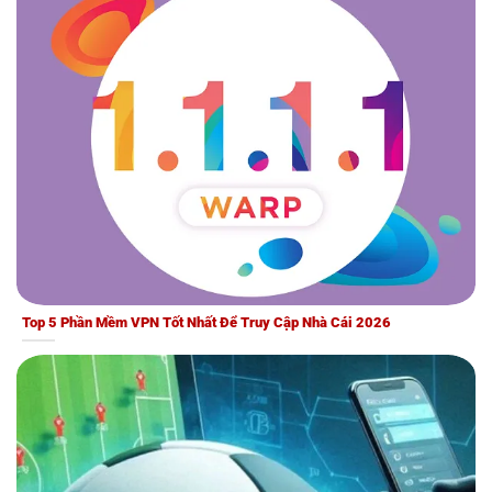
Top 5 Phần Mềm VPN Tốt Nhất Để Truy Cập Nhà Cái 2026