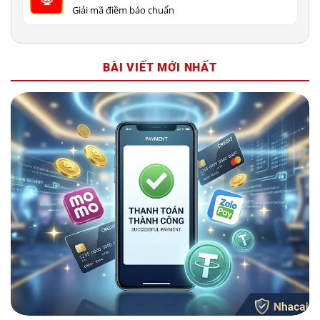
Giải mã điềm báo chuẩn
BÀI VIẾT MỚI NHẤT