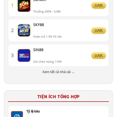
1
CƯỢC
Thưởng 200% - 6.8M
SKY88
2
CƯỢC
Hoàn trả 1.5% Vô tận
SIN88
3
CƯỢC
Gói chào mừng 110%
Xem tất cả nhà cái →
TIỆN ÍCH TỔNG HỢP
Tỷ lệ kèo