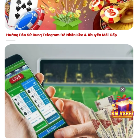
Hướng Dẫn Sử Dụng Telegram Để Nhận Kèo & Khuyến Mãi Gấp
✕