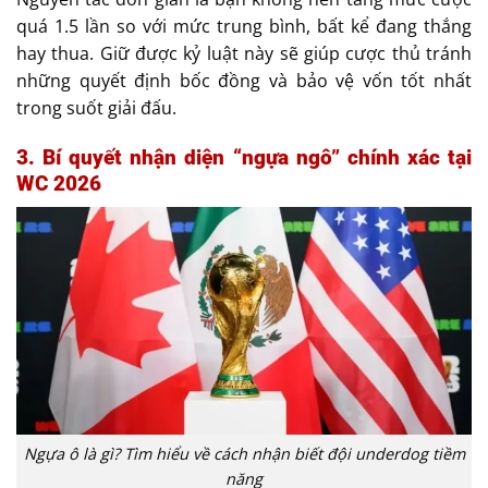
quá 1.5 lần so với mức trung bình, bất kể đang thắng
hay thua. Giữ được kỷ luật này sẽ giúp cược thủ tránh
những quyết định bốc đồng và bảo vệ vốn tốt nhất
trong suốt giải đấu.
3. Bí quyết nhận diện “ngựa ngô” chính xác tại
WC 2026
Ngựa ô là gì? Tìm hiểu về cách nhận biết đội underdog tiềm
năng