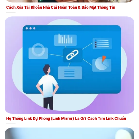
Cách Xóa Tài Khoản Nhà Cái Hoàn Toàn & Bảo Mật Thông Tin
Hệ Thống Link Dự Phòng (Link Mirror) Là Gì? Cách Tìm Link Chuẩn