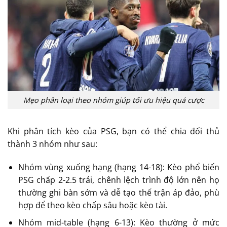
Mẹo phân loại theo nhóm giúp tối ưu hiệu quả cược
Khi phân tích kèo của PSG, bạn có thể chia đối thủ
thành 3 nhóm như sau:
Nhóm vùng xuống hạng (hạng 14-18): Kèo phổ biến
PSG chấp 2-2.5 trái, chênh lệch trình độ lớn nên họ
thường ghi bàn sớm và dễ tạo thế trận áp đảo, phù
hợp để theo kèo chấp sâu hoặc kèo tài.
Nhóm mid-table (hạng 6-13): Kèo thường ở mức