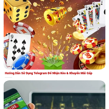
Hướng Dẫn Sử Dụng Telegram Để Nhận Kèo & Khuyến Mãi Gấp