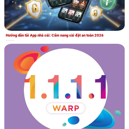
Hướng dẫn tải App nhà cái: Cẩm nang cài đặt an toàn 2026