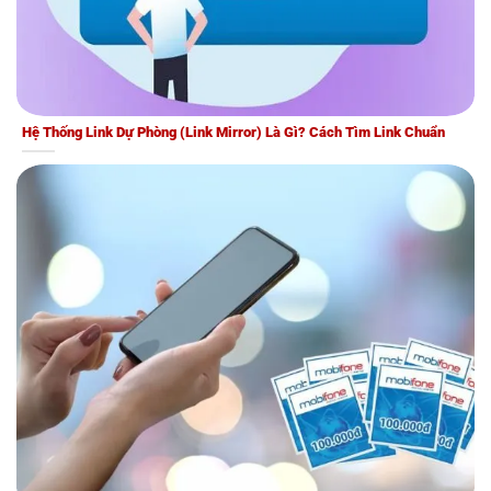
Hệ Thống Link Dự Phòng (Link Mirror) Là Gì? Cách Tìm Link Chuẩn