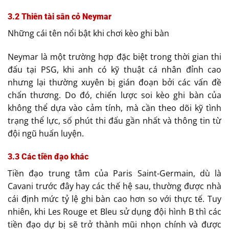
3.2 Thiên tài sân cỏ Neymar
Những cái tên nổi bật khi chơi kèo ghi bàn
Neymar là một trường hợp đặc biệt trong thời gian thi
đấu tại PSG, khi anh có kỹ thuật cá nhân đỉnh cao
nhưng lại thường xuyên bị gián đoạn bởi các vấn đề
chấn thương. Do đó, chiến lược soi kèo ghi bàn của
không thể dựa vào cảm tính, mà cần theo dõi kỹ tình
trạng thể lực, số phút thi đấu gần nhất và thông tin từ
đội ngũ huấn luyện.
3.3 Các tiền đạo khác
Tiền đạo trung tâm của Paris Saint-Germain, dù là
Cavani trước đây hay các thế hệ sau, thường được nhà
cái định mức tỷ lệ ghi bàn cao hơn so với thực tế. Tuy
nhiên, khi Les Rouge et Bleu sử dụng đội hình B thì các
tiền đạo dự bị sẽ trở thành mũi nhọn chính và được