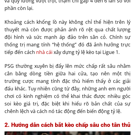
và quỹ lương vượt trội, thậm chí gấp 4 đến 6 lần so với
phần còn lại.
Khoảng cách khổng lồ này không chỉ thể hiện trên lý
thuyết mà còn được phản ánh rõ rệt qua chất lượng
đội hình và sức mạnh áp đảo trên sân cỏ. Chính sự
thống trị mang tính “hệ thống” đó đã ảnh hưởng trực
tiếp đến cách
nhà cái
xây dựng tỷ lệ kèo tại Ligue 1.
PSG thường xuyên bị đẩy lên mức chấp rất sâu nhằm
cân bằng dòng tiền giữa hai cửa, tạo nên một thị
trường cược mang tính đặc thù hiếm thấy ở các giải
đấu khác. Tuy nhiên cũng từ đây, những anh em người
chơi có kinh nghiệm có thể khai thác được nhiều góc
soi kèo giá trị, đặc biệt khi hiểu rõ bản chất của sự
chênh lệch và cách nó tác động đến biến động tỷ lệ.
2. Hướng dẫn cách bắt kèo chấp sâu cho tân thủ