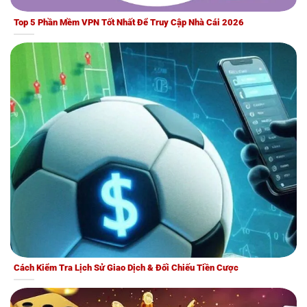
Top 5 Phần Mềm VPN Tốt Nhất Để Truy Cập Nhà Cái 2026
Cách Kiểm Tra Lịch Sử Giao Dịch & Đối Chiếu Tiền Cược