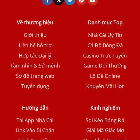
Về thương hiệu
Danh mục Top
Giới thiệu
Nhà Cái Uy Tín
Liên hệ hỗ trợ
Cá Độ Bóng Đá
Hợp tác Đại lý
Casino Trực Tuyến
Tầm nhìn & Sứ mệnh
Game Đổi Thưởng
Sơ đồ trang web
Lô Đề Online
Tuyển dụng
Khuyến Mãi Hot
Hướng dẫn
Kinh nghiệm
Tải App Nhà Cái
Soi Kèo Bóng Đá
Link Vào Bị Chặn
Giải Mã Giấc Mơ