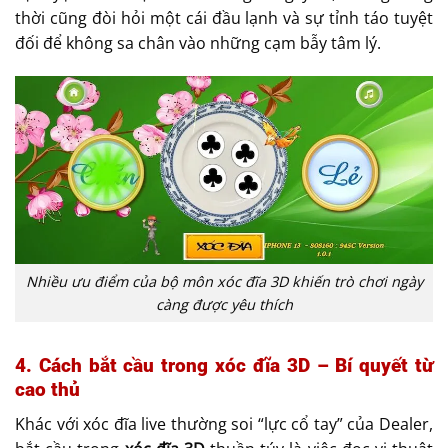
thời cũng đòi hỏi một cái đầu lạnh và sự tỉnh táo tuyệt
đối để không sa chân vào những cạm bẫy tâm lý.
Nhiều ưu điểm của bộ môn xóc đĩa 3D khiến trò chơi ngày
càng được yêu thích
4. Cách bắt cầu trong xóc đĩa 3D – Bí quyết từ
cao thủ
Khác với xóc đĩa live thường soi “lực cổ tay” của Dealer,