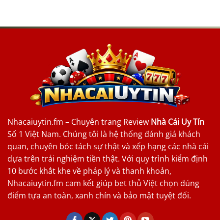
Nhacaiuytin.fm – Chuyên trang Review
Nhà Cái Uy Tín
Số 1 Việt Nam. Chúng tôi là hệ thống đánh giá khách
quan, chuyên bóc tách sự thật và xếp hạng các nhà cái
dựa trên trải nghiệm tiền thật. Với quy trình kiểm định
10 bước khắt khe về pháp lý và thanh khoản,
Nhacaiuytin.fm cam kết giúp bet thủ Việt chọn đúng
điểm tựa an toàn, xanh chín và bảo mật tuyệt đối.