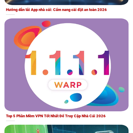
Hướng dẫn tải App nhà cái: Cẩm nang cài đặt an toàn 2026
Top 5 Phần Mềm VPN Tốt Nhất Để Truy Cập Nhà Cái 2026