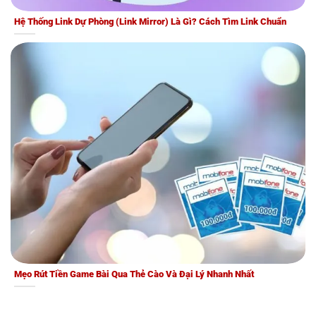
Hệ Thống Link Dự Phòng (Link Mirror) Là Gì? Cách Tìm Link Chuẩn
Mẹo Rút Tiền Game Bài Qua Thẻ Cào Và Đại Lý Nhanh Nhất