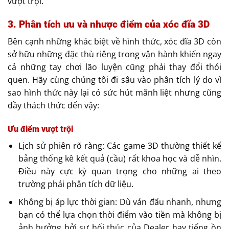
vượt trội.
3. Phân tích ưu và nhược điểm của xóc đĩa 3D
Bên cạnh những khác biệt về hình thức, xóc đĩa 3D còn
sở hữu những đặc thù riêng trong vận hành khiến ngay
cả những tay chơi lão luyện cũng phải thay đổi thói
quen. Hãy cùng chúng tôi đi sâu vào phân tích lý do vì
sao hình thức này lại có sức hút mãnh liệt nhưng cũng
đầy thách thức đến vậy:
Ưu điểm vượt trội
Lịch sử phiên rõ ràng: Các game 3D thường thiết kế
bảng thống kê kết quả (cầu) rất khoa học và dễ nhìn.
Điều này cực kỳ quan trọng cho những ai theo
trường phái phân tích dữ liệu.
Không bị áp lực thời gian: Dù ván đấu nhanh, nhưng
bạn có thể lựa chọn thời điểm vào tiền mà không bị
ảnh hưởng bởi sự hối thúc của Dealer hay tiếng ồn