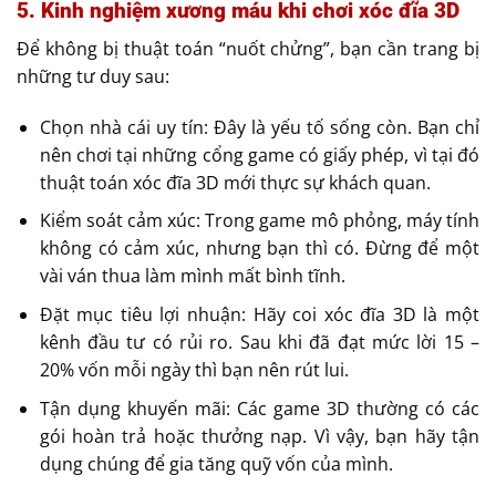
5. Kinh nghiệm xương máu khi chơi xóc đĩa 3D
Để không bị thuật toán “nuốt chửng”, bạn cần trang bị
những tư duy sau:
Chọn nhà cái uy tín: Đây là yếu tố sống còn. Bạn chỉ
nên chơi tại những cổng game có giấy phép, vì tại đó
thuật toán xóc đĩa 3D mới thực sự khách quan.
Kiểm soát cảm xúc: Trong game mô phỏng, máy tính
không có cảm xúc, nhưng bạn thì có. Đừng để một
vài ván thua làm mình mất bình tĩnh.
Đặt mục tiêu lợi nhuận: Hãy coi xóc đĩa 3D là một
kênh đầu tư có rủi ro. Sau khi đã đạt mức lời 15 –
20% vốn mỗi ngày thì bạn nên rút lui.
Tận dụng khuyến mãi: Các game 3D thường có các
gói hoàn trả hoặc thưởng nạp. Vì vậy, bạn hãy tận
dụng chúng để gia tăng quỹ vốn của mình.