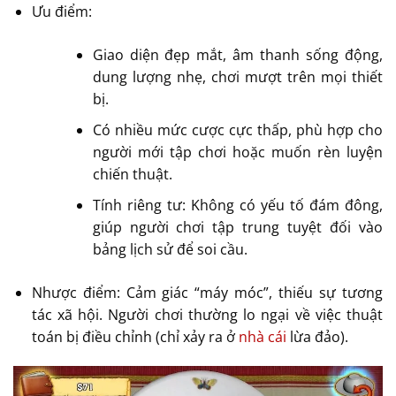
Ưu điểm:
Giao diện đẹp mắt, âm thanh sống động,
dung lượng nhẹ, chơi mượt trên mọi thiết
bị.
Có nhiều mức cược cực thấp, phù hợp cho
người mới tập chơi hoặc muốn rèn luyện
chiến thuật.
Tính riêng tư: Không có yếu tố đám đông,
giúp người chơi tập trung tuyệt đối vào
bảng lịch sử để soi cầu.
Nhược điểm: Cảm giác “máy móc”, thiếu sự tương
tác xã hội. Người chơi thường lo ngại về việc thuật
toán bị điều chỉnh (chỉ xảy ra ở
nhà cái
lừa đảo).