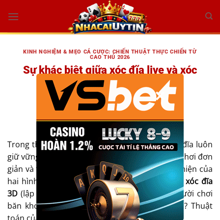
Bỏ
qua
nội
dung
KINH NGHIỆM & MẸO CÁ CƯỢC: CHIẾN THUẬT THỰC CHIẾN TỪ
CAO THỦ 2026
Sự khác biệt giữa xóc đĩa live và xóc
đĩa 3D (Thuật toán)
×
ĐĂNG VÀO
THÁNG 4 15, 2026
BỞI
HOÀNG ALEX
Trong thế giới giải trí trực tuyến hiện nay, xóc đĩa luôn
giữ vững vị thế là “trò chơi quốc dân” nhờ luật chơi đơn
giản và tính đối kháng cao. Tuy nhiên, sự xuất hiện của
hai hình thức: Xóc đĩa Live (người thật xóc) và
xóc đĩa
3D
(lập trình thuật toán) đã khiến không ít người chơi
băn khoăn. Liệu hình thức nào dễ thắng hơn? Thuật
toán của xóc đĩa 3D vận hành ra sao?