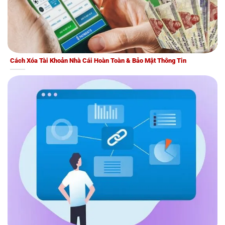
Cách Xóa Tài Khoản Nhà Cái Hoàn Toàn & Bảo Mật Thông Tin