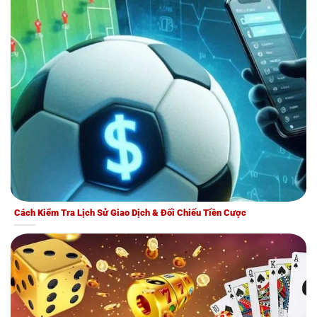
Cách Kiểm Tra Lịch Sử Giao Dịch & Đối Chiếu Tiền Cược