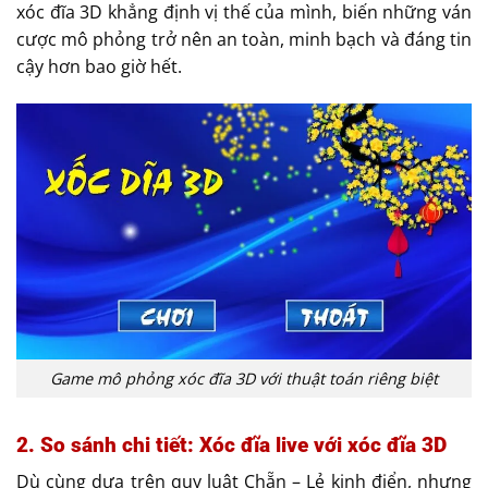
xóc đĩa 3D khẳng định vị thế của mình, biến những ván
cược mô phỏng trở nên an toàn, minh bạch và đáng tin
cậy hơn bao giờ hết.
Game mô phỏng xóc đĩa 3D với thuật toán riêng biệt
2. So sánh chi tiết: Xóc đĩa live với xóc đĩa 3D
Dù cùng dựa trên quy luật Chẵn – Lẻ kinh điển, nhưng