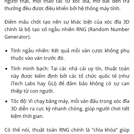
người thật, mọi thao tác từ xóc đĩa, mở bát đến trả
thưởng đều được điều khiển bởi hệ thống máy tính.
Điểm mấu chốt tạo nên sự khác biệt của xóc đĩa 3D
chính là bộ tạo số ngẫu nhiên RNG (Random Number
Generator).
Tính ngẫu nhiên: Kết quả mỗi ván cược không phụ
thuộc vào ván trước đó.
Tính minh bạch: Tại các nhà cái uy tín, thuật toán
này được kiểm định bởi các tổ chức quốc tế (như
iTech Labs hay GLI) để đảm bảo không có sự can
thiệp từ con người.
Tốc độ: Vì chạy bằng máy, mỗi ván đấu trong xóc đĩa
3D diễn ra cực kỳ nhanh chóng, giúp người chơi tiết
kiệm thời gian.
Có thể nói, thuật toán RNG chính là “chìa khóa” giúp