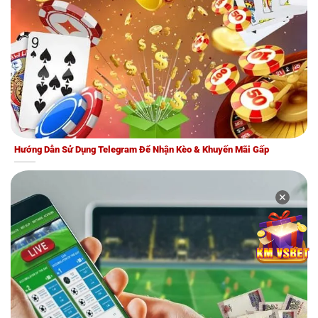
Hướng Dẫn Sử Dụng Telegram Để Nhận Kèo & Khuyến Mãi Gấp
✕