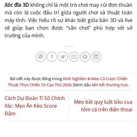
Xóc đĩa 3D
không chỉ là một trò chơi may rủi đơn thuần
mà còn là cuộc đấu trí giữa người chơi và thuật toán
máy tính. Việc hiểu rõ sự khác biệt giữa bản 3D và live
sẽ giúp bạn chọn được “sân chơi” phù hợp với sở
trường của mình.
Bài viết này được đăng trong
Kinh Nghiệm & Mẹo Cá Cược: Chiến
Thuật Thực Chiến Từ Cao Thủ 2026
. Đánh dấu
liên kết thường trực
.
Cách Dự Đoán Tỉ Số Chính
Mẹo bắt quy luật bầu cua
Xác: Mẹo Ăn Kèo Score
tôm cá trên điện thoại
Đậm