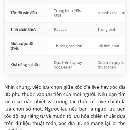
Trung bình (45s –
Tốc độ ván đấu
Nhanh (15s – 30s)
60s)
Tính chân thực
Rất cao
Trung bình
Mức cược tối
Thường cao hơn
Rất linh hoạt
thiểu
Dựa trên tay tay
Dựa trên quy luật
Khả năng soi cầu
xóc Dealer
thuật toán
Nhìn chung, việc lựa chọn giữa xóc đĩa live hay xóc đĩa
3D phụ thuộc vào ưu tiên của mỗi người. Nếu bạn tìm
kiếm sự náo nhiệt và tương tác thực tế, Live chính là
lựa chọn số một. Ngược lại, nếu bạn là người ưu tiên
tốc độ, sự riêng tư và muốn tối ưu hóa chiến thuật dựa
trên dữ liệu thuật toán, xóc đĩa 3D sẽ mang lại lợi thế