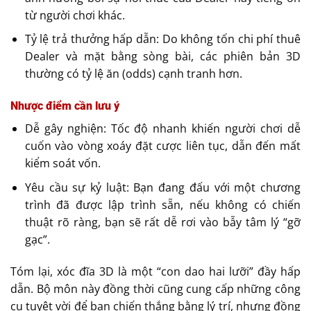
từ người chơi khác.
Tỷ lệ trả thưởng hấp dẫn: Do không tốn chi phí thuê
Dealer và mặt bằng sòng bài, các phiên bản 3D
thường có tỷ lệ ăn (odds) cạnh tranh hơn.
Nhược điểm cần lưu ý
Dễ gây nghiện: Tốc độ nhanh khiến người chơi dễ
cuốn vào vòng xoáy đặt cược liên tục, dẫn đến mất
kiểm soát vốn.
Yêu cầu sự kỷ luật: Bạn đang đấu với một chương
trình đã được lập trình sẵn, nếu không có chiến
thuật rõ ràng, bạn sẽ rất dễ rơi vào bẫy tâm lý “gỡ
gạc”.
Tóm lại, xóc đĩa 3D là một “con dao hai lưỡi” đầy hấp
dẫn. Bộ môn này đồng thời cũng cung cấp những công
cụ tuyệt vời để bạn chiến thắng bằng lý trí, nhưng đồng