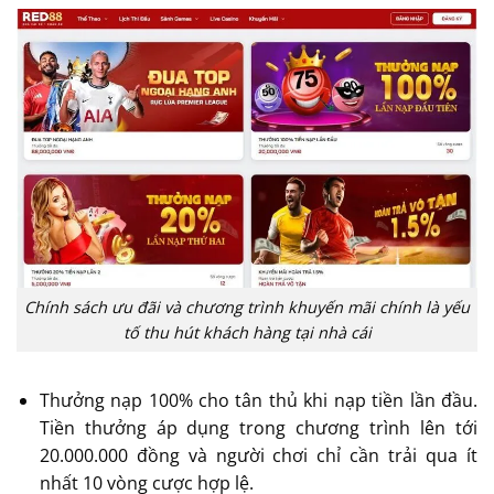
Chính sách ưu đãi và chương trình khuyến mãi chính là yếu
tố thu hút khách hàng tại nhà cái
Thưởng nạp 100% cho tân thủ khi nạp tiền lần đầu.
Tiền thưởng áp dụng trong chương trình lên tới
20.000.000 đồng và người chơi chỉ cần trải qua ít
nhất 10 vòng cược hợp lệ.