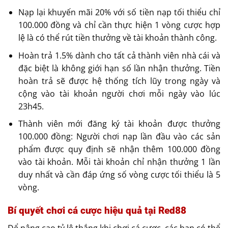
Nạp lại khuyến mãi 20% với số tiền nạp tối thiểu chỉ
100.000 đồng và chỉ cần thực hiện 1 vòng cược hợp
lệ là có thể rút tiền thưởng về tài khoản thành công.
Hoàn trả 1.5% dành cho tất cả thành viên nhà cái và
đặc biệt là không giới hạn số lần nhận thưởng. Tiền
hoàn trả sẽ được hệ thống tích lũy trong ngày và
cộng vào tài khoản người chơi mỗi ngày vào lúc
23h45.
Thành viên mới đăng ký tài khoản được thưởng
100.000 đồng: Người chơi nạp lần đầu vào các sản
phẩm được quy định sẽ nhận thêm 100.000 đồng
vào tài khoản. Mỗi tài khoản chỉ nhận thưởng 1 lần
duy nhất và cần đáp ứng số vòng cược tối thiểu là 5
vòng.
Bí quyết chơi cá cược hiệu quả tại Red88
Để nâng cao tỷ lệ thắng khi chơi cá cược, các bạn có thể