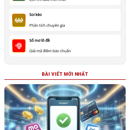
Soi kèo
Phân tích chuyên gia
Số mơ lô đề
Giải mã điềm báo chuẩn
BÀI VIẾT MỚI NHẤT