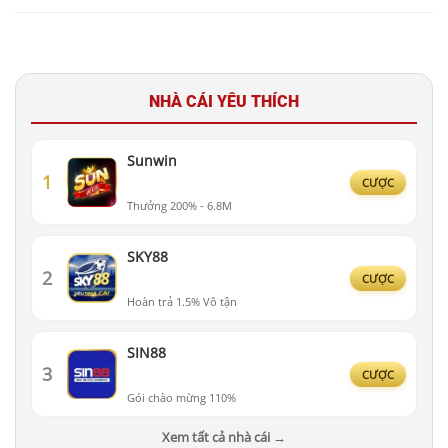
NHÀ CÁI YÊU THÍCH
Sunwin
1
CƯỢC
Thưởng 200% - 6.8M
SKY88
2
CƯỢC
Hoàn trả 1.5% Vô tận
SIN88
3
CƯỢC
Gói chào mừng 110%
Xem tất cả nhà cái →