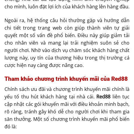
cho mình, luôn đặt lợi ích của khách hàng lên hàng đầu.
Ngoài ra, hệ thống câu hỏi thường gặp và hướng dẫn
chi tiết trong trang web còn giúp thành viên tự giải
quyết một số vấn đề phổ biến. Điều này giúp giảm tải
cho nhân viên và mang lại trải nghiệm suôn sẻ cho
người chơi. Nhờ vào dịch vụ chăm sóc khách hàng chất
lượng này, uy tín của thương hiệu trong thị trường cá
cược hiện nay càng được nâng cao.
Tham khảo chương trình khuyến mãi của Red88
Chính sách ưu đãi và chương trình khuyến mãi chính là
yếu tố thu hút khách hàng tại nhà cái.
Red88
liên tục
cập nhật các gói khuyến mãi với điều khoản minh bạch,
rõ ràng, tránh gây khó dễ cho người chơi khi tham gia
săn thưởng. Một số chương trình khuyến mãi phổ biến
đó là: