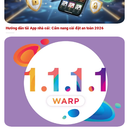
Hướng dẫn tải App nhà cái: Cẩm nang cài đặt an toàn 2026