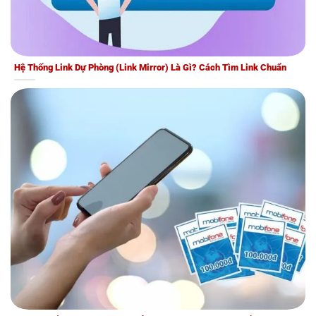
Hệ Thống Link Dự Phòng (Link Mirror) Là Gì? Cách Tìm Link Chuẩn