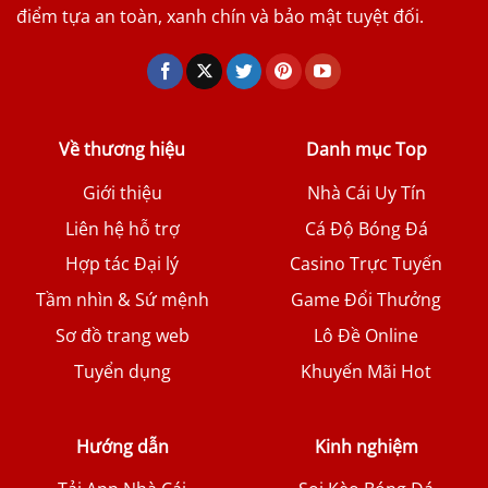
điểm tựa an toàn, xanh chín và bảo mật tuyệt đối.
Về thương hiệu
Danh mục Top
Giới thiệu
Nhà Cái Uy Tín
Liên hệ hỗ trợ
Cá Độ Bóng Đá
Hợp tác Đại lý
Casino Trực Tuyến
Tầm nhìn & Sứ mệnh
Game Đổi Thưởng
Sơ đồ trang web
Lô Đề Online
Tuyển dụng
Khuyến Mãi Hot
Hướng dẫn
Kinh nghiệm