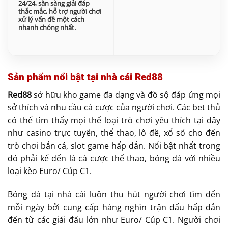
24/24, sẵn sàng giải đáp
thắc mắc, hỗ trợ người chơi
xử lý vấn đề một cách
nhanh chóng nhất.
Sản phẩm nổi bật tại nhà cái Red88
Red88
sở hữu kho game đa dạng và đồ sộ đáp ứng mọi
sở thích và nhu cầu cá cược của người chơi. Các bet thủ
có thể tìm thấy mọi thể loại trò chơi yêu thích tại đây
như casino trực tuyến, thể thao, lô đề, xổ số cho đến
trò chơi bắn cá, slot game hấp dẫn. Nổi bật nhất trong
đó phải kể đến là cá cược thể thao, bóng đá với nhiều
loại kèo Euro/ Cúp C1.
Bóng đá tại nhà cái luôn thu hút người chơi tìm đến
mỗi ngày bởi cung cấp hàng nghìn trận đấu hấp dẫn
đến từ các giải đấu lớn như Euro/ Cúp C1. Người chơi