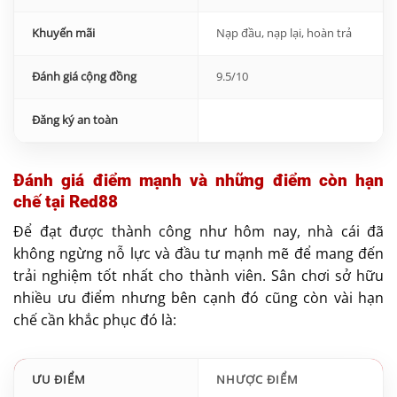
Khuyến mãi
Nạp đầu, nạp lại, hoàn trả
Đánh giá cộng đồng
9.5/10
Đăng ký an toàn
Đánh giá điểm mạnh và những điểm còn hạn
chế tại Red88
Để đạt được thành công như hôm nay, nhà cái đã
không ngừng nỗ lực và đầu tư mạnh mẽ để mang đến
trải nghiệm tốt nhất cho thành viên. Sân chơi sở hữu
nhiều ưu điểm nhưng bên cạnh đó cũng còn vài hạn
chế cần khắc phục đó là:
ƯU ĐIỂM
NHƯỢC ĐIỂM