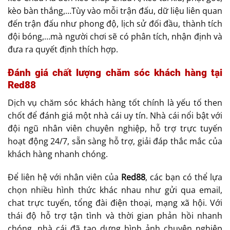
kèo bàn thắng,…Tùy vào mỗi trận đấu, dữ liệu liên quan
đến trận đấu như phong độ, lịch sử đối đầu, thành tích
đội bóng,…mà người chơi sẽ có phân tích, nhận định và
đưa ra quyết định thích hợp.
Đánh giá chất lượng chăm sóc khách hàng tại
Red88
Dịch vụ chăm sóc khách hàng tốt chính là yếu tố then
chốt để đánh giá một nhà cái uy tín. Nhà cái nổi bật với
đội ngũ nhân viên chuyên nghiệp, hỗ trợ trực tuyến
hoạt động 24/7, sẵn sàng hỗ trợ, giải đáp thắc mắc của
khách hàng nhanh chóng.
Để liên hệ với nhân viên của
Red88
, các bạn có thể lựa
chọn nhiều hình thức khác nhau như gửi qua email,
chat trực tuyến, tổng đài điện thoại, mạng xã hội. Với
thái độ hỗ trợ tận tình và thời gian phản hồi nhanh
chóng, nhà cái đã tạo dựng hình ảnh chuyên nghiệp