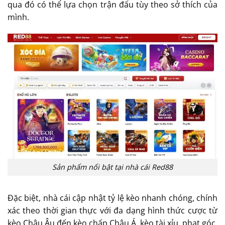
qua đó có thể lựa chọn trận đấu tùy theo sở thích của
mình.
Sản phẩm nổi bật tại nhà cái Red88
Đặc biệt, nhà cái cập nhật tỷ lệ kèo nhanh chóng, chính
xác theo thời gian thực với đa dạng hình thức cược từ
kèo Châu Âu đến kèo chấp Châu Á, kèo tài xỉu, phạt góc,