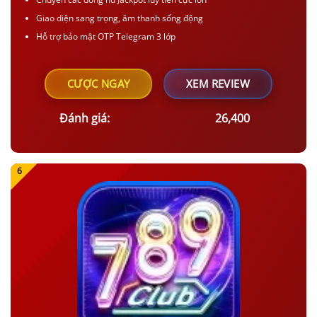
Giao diện sang trọng, âm thanh sống động
Hỗ trợ bảo mật OTP Telegram 3 lớp
CƯỢC NGAY
XEM REVIEW
Đánh giá:
26,400