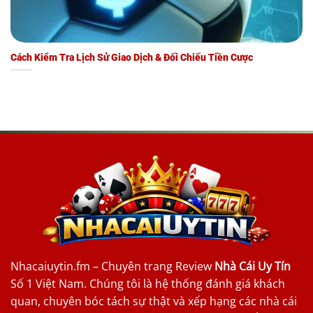
Cách Kiểm Tra Lịch Sử Giao Dịch & Đối Chiếu Tiền Cược
Nhacaiuytin.fm – Chuyên trang Review
Nhà Cái Uy Tín
Số 1 Việt Nam. Chúng tôi là hệ thống đánh giá khách
quan, chuyên bóc tách sự thật và xếp hạng các nhà cái