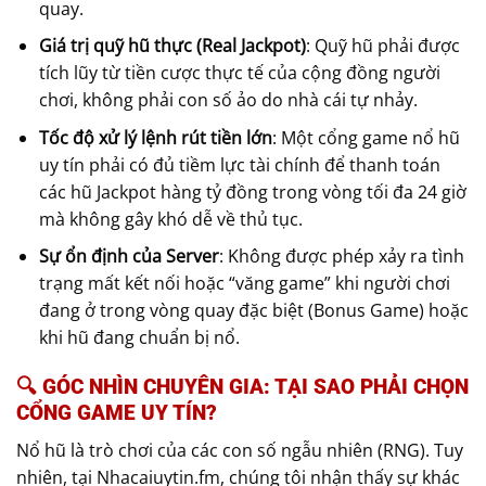
quay.
Giá trị quỹ hũ thực (Real Jackpot)
: Quỹ hũ phải được
tích lũy từ tiền cược thực tế của cộng đồng người
chơi, không phải con số ảo do nhà cái tự nhảy.
Tốc độ xử lý lệnh rút tiền lớn
: Một cổng game nổ hũ
uy tín phải có đủ tiềm lực tài chính để thanh toán
các hũ Jackpot hàng tỷ đồng trong vòng tối đa 24 giờ
mà không gây khó dễ về thủ tục.
Sự ổn định của Server
: Không được phép xảy ra tình
trạng mất kết nối hoặc “văng game” khi người chơi
đang ở trong vòng quay đặc biệt (Bonus Game) hoặc
khi hũ đang chuẩn bị nổ.
🔍 GÓC NHÌN CHUYÊN GIA: TẠI SAO PHẢI CHỌN
CỔNG GAME UY TÍN?
Nổ hũ là trò chơi của các con số ngẫu nhiên (RNG). Tuy
nhiên, tại Nhacaiuytin.fm, chúng tôi nhận thấy sự khác