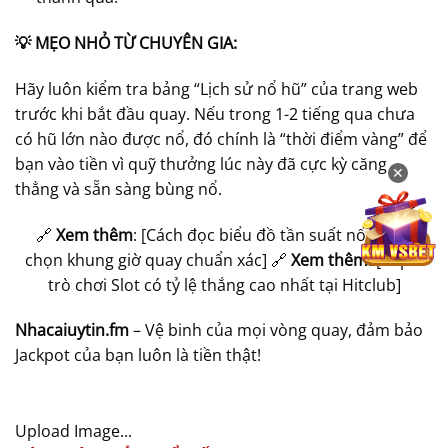
💡 MẸO NHỎ TỪ CHUYÊN GIA:
Hãy luôn kiểm tra bảng “Lịch sử nổ hũ” của trang web
trước khi bắt đầu quay. Nếu trong 1-2 tiếng qua chưa
có hũ lớn nào được nổ, đó chính là “thời điểm vàng” để
bạn vào tiền vì quỹ thưởng lúc này đã cực kỳ căng
✕
thẳng và sẵn sàng bùng nổ.
🔗
Xem thêm
: [Cách đọc biểu đồ tần suất nổ hũ để
chọn khung giờ quay chuẩn xác] 🔗
Xem thêm
: [Top 5
trò chơi Slot có tỷ lệ thắng cao nhất tại Hitclub]
Nhacaiuytin.fm
– Vệ binh của mọi vòng quay, đảm bảo
Jackpot của bạn luôn là tiền thật!
Upload Image...