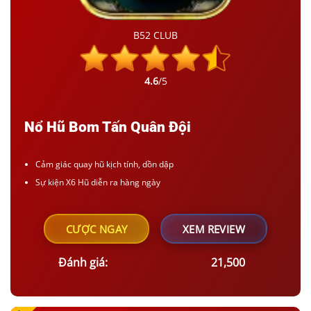
B52 CLUB
4.6
/5
Nổ Hũ Bom Tấn Quân Đội
Cảm giác quay hũ kịch tính, dồn dập
Sự kiện X6 Hũ diễn ra hàng ngày
CƯỢC NGAY
XEM REVIEW
Đánh giá:
21,500