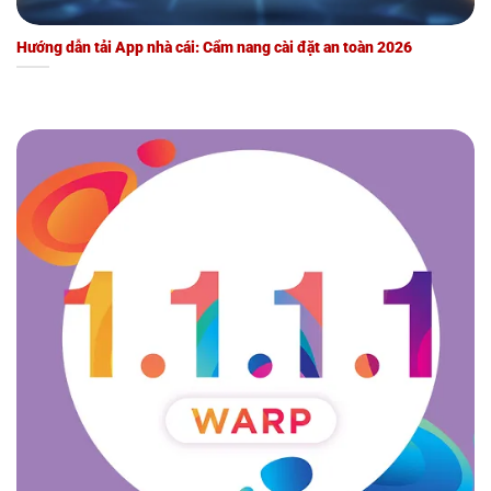
Hướng dẫn tải App nhà cái: Cẩm nang cài đặt an toàn 2026