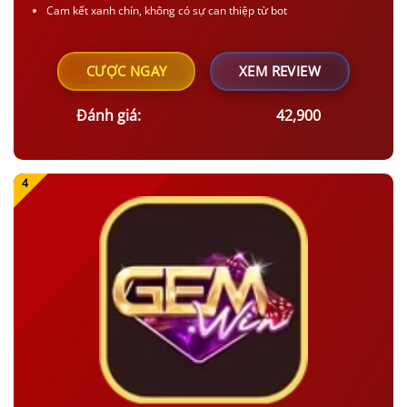
Cam kết xanh chín, không có sự can thiệp từ bot
CƯỢC NGAY
XEM REVIEW
Đánh giá:
42,900