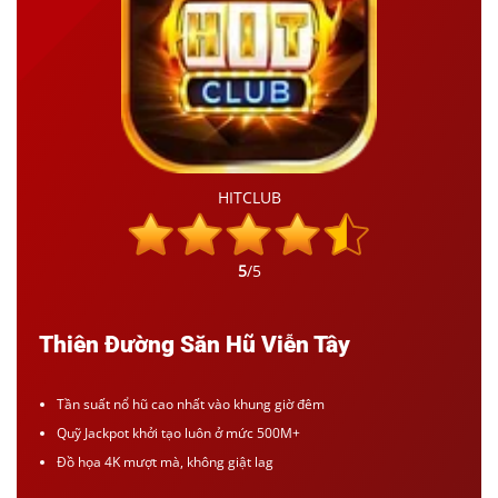
HITCLUB
5
/5
Thiên Đường Săn Hũ Viễn Tây
Tần suất nổ hũ cao nhất vào khung giờ đêm
Quỹ Jackpot khởi tạo luôn ở mức 500M+
Đồ họa 4K mượt mà, không giật lag