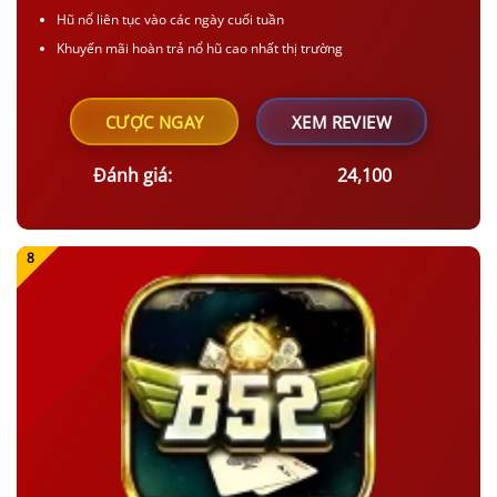
Hũ nổ liên tục vào các ngày cuối tuần
Khuyến mãi hoàn trả nổ hũ cao nhất thị trường
CƯỢC NGAY
XEM REVIEW
Đánh giá:
24,100