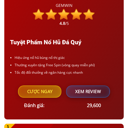
GEMWIN
4.8
/5
Tuyệt Phẩm Nổ Hũ Đá Quý
Hiệu ứng nổ hũ bùng nổ thị giác
Thường xuyên tặng Free Spin (vòng quay miễn phí)
Tốc độ đổi thưởng về ngân hàng cực nhanh
CƯỢC NGAY
XEM REVIEW
Đánh giá:
29,600