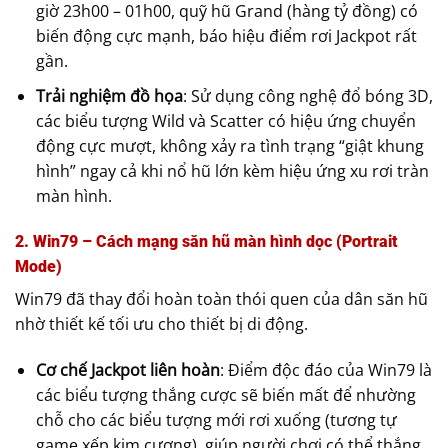
giờ 23h00 – 01h00, quỹ hũ Grand (hàng tỷ đồng) có
biến động cực mạnh, báo hiệu điểm rơi Jackpot rất
gần.
Trải nghiệm đồ họa
: Sử dụng công nghệ đổ bóng 3D,
các biểu tượng Wild và Scatter có hiệu ứng chuyển
động cực mượt, không xảy ra tình trạng “giật khung
hình” ngay cả khi nổ hũ lớn kèm hiệu ứng xu rơi tràn
màn hình.
2. Win79 – Cách mạng săn hũ màn hình dọc (Portrait
Mode)
Win79 đã thay đổi hoàn toàn thói quen của dân săn hũ
nhờ thiết kế tối ưu cho thiết bị di động.
Cơ chế Jackpot liên hoàn
: Điểm độc đáo của Win79 là
các biểu tượng thắng cược sẽ biến mất để nhường
chỗ cho các biểu tượng mới rơi xuống (tương tự
game xếp kim cương), giúp người chơi có thể thắng