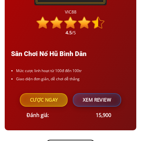
VIC88
4.5
/5
Sân Chơi Nổ Hũ Bình Dân
Mức cược linh hoạt từ 100đ đến 100tr
Giao diện đơn giản, dễ chơi dễ thắng
CƯỢC NGAY
XEM REVIEW
Đánh giá:
15,900