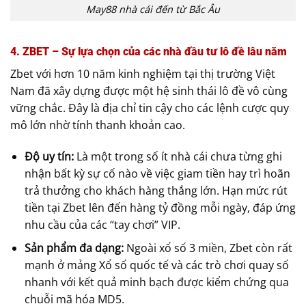
May88 nhà cái đến từ Bắc Âu
4. ZBET – Sự lựa chọn của các nhà đầu tư lô đề lâu năm
Zbet với hơn 10 năm kinh nghiệm tại thị trường Việt
Nam đã xây dựng được một hệ sinh thái lô đề vô cùng
vững chắc. Đây là địa chỉ tin cậy cho các lệnh cược quy
mô lớn nhờ tính thanh khoản cao.
Độ uy tín:
Là một trong số ít nhà cái chưa từng ghi
nhận bất kỳ sự cố nào về việc giam tiền hay trì hoãn
trả thưởng cho khách hàng thắng lớn. Hạn mức rút
tiền tại Zbet lên đến hàng tỷ đồng mỗi ngày, đáp ứng
nhu cầu của các “tay chơi” VIP.
Sản phẩm đa dạng:
Ngoài xổ số 3 miền, Zbet còn rất
mạnh ở mảng Xổ số quốc tế và các trò chơi quay số
nhanh với kết quả minh bạch được kiểm chứng qua
chuỗi mã hóa MD5.