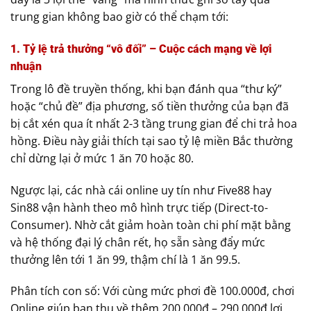
trung gian không bao giờ có thể chạm tới:
1. Tỷ lệ trả thưởng “vô đối” – Cuộc cách mạng về lợi
nhuận
Trong lô đề truyền thống, khi bạn đánh qua “thư ký”
hoặc “chủ đề” địa phương, số tiền thưởng của bạn đã
bị cắt xén qua ít nhất 2-3 tầng trung gian để chi trả hoa
hồng. Điều này giải thích tại sao tỷ lệ miền Bắc thường
chỉ dừng lại ở mức 1 ăn 70 hoặc 80.
Ngược lại, các nhà cái online uy tín như Five88 hay
Sin88 vận hành theo mô hình trực tiếp (Direct-to-
Consumer). Nhờ cắt giảm hoàn toàn chi phí mặt bằng
và hệ thống đại lý chân rết, họ sẵn sàng đẩy mức
thưởng lên tới 1 ăn 99, thậm chí là 1 ăn 99.5.
Phân tích con số: Với cùng mức phơi đề 100.000đ, chơi
Online giúp bạn thu về thêm 200.000đ – 290.000đ lợi