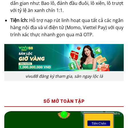
dân gian như: Bao lô, đánh đầu đuôi, lô xiên, lô trượt
với tỷ lệ ăn xanh chín 1:1.
Tiện ích:
Hỗ trợ nạp rút linh hoạt qua tất cả các ngân
hàng nội địa và ví điện tử (Momo, Viettel Pay) với quy
trình xác thực nhanh gọn qua mã OTP.
vivu88 đăng ký tham gia, săn ngay lộc lá
SỐ MỞ TOÀN TẬP