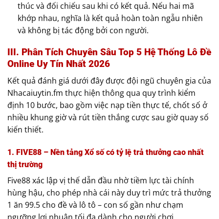
thúc và đối chiếu sau khi có kết quả. Nếu hai mã
khớp nhau, nghĩa là kết quả hoàn toàn ngẫu nhiên
và không bị tác động bởi con người.
III. Phân Tích Chuyên Sâu Top 5 Hệ Thống Lô Đề
Online Uy Tín Nhất 2026
Kết quả đánh giá dưới đây được đội ngũ chuyên gia của
Nhacaiuytin.fm thực hiện thông qua quy trình kiểm
định 10 bước, bao gồm việc nạp tiền thực tế, chốt số ở
nhiều khung giờ và rút tiền thắng cược sau giờ quay số
kiến thiết.
1. FIVE88 – Nền tảng Xổ số có tỷ lệ trả thưởng cao nhất
thị trường
Five88 xác lập vị thế dẫn đầu nhờ tiềm lực tài chính
hùng hậu, cho phép nhà cái này duy trì mức trả thưởng
1 ăn 99.5 cho đề và lô tô – con số gần như chạm
ngưỡng lợi nhuận tối đa dành cho người chơi.