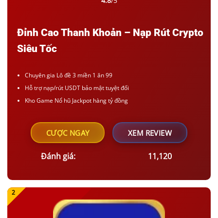
4.8
/5
Đỉnh Cao Thanh Khoản – Nạp Rút Crypto
Siêu Tốc
Chuyên gia Lô đề 3 miền 1 ăn 99
Hỗ trợ nạp/rút USDT bảo mật tuyệt đối
Kho Game Nổ hũ Jackpot hàng tỷ đồng
CƯỢC NGAY
XEM REVIEW
Đánh giá:
11,120