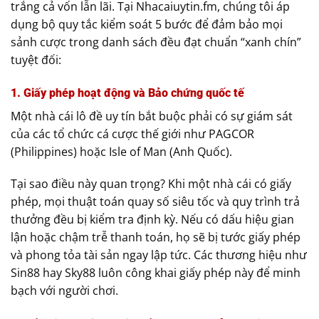
trắng cả vốn lẫn lãi. Tại Nhacaiuytin.fm, chúng tôi áp
dụng bộ quy tắc kiểm soát 5 bước để đảm bảo mọi
sảnh cược trong danh sách đều đạt chuẩn “xanh chín”
tuyệt đối:
1. Giấy phép hoạt động và Bảo chứng quốc tế
Một nhà cái lô đề uy tín bắt buộc phải có sự giám sát
của các tổ chức cá cược thế giới như PAGCOR
(Philippines) hoặc Isle of Man (Anh Quốc).
Tại sao điều này quan trọng? Khi một nhà cái có giấy
phép, mọi thuật toán quay số siêu tốc và quy trình trả
thưởng đều bị kiểm tra định kỳ. Nếu có dấu hiệu gian
lận hoặc chậm trễ thanh toán, họ sẽ bị tước giấy phép
và phong tỏa tài sản ngay lập tức. Các thương hiệu như
Sin88 hay Sky88 luôn công khai giấy phép này để minh
bạch với người chơi.