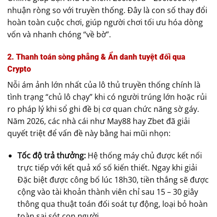
nhuận ròng so với truyền thống. Đây là con số thay đổi
hoàn toàn cuộc chơi, giúp người chơi tối ưu hóa dòng
vốn và nhanh chóng “về bờ”.
2. Thanh toán sòng phẳng & Ẩn danh tuyệt đối qua
Crypto
Nỗi ám ảnh lớn nhất của lô thủ truyền thống chính là
tình trạng “chủ lô chạy” khi có người trúng lớn hoặc rủi
ro pháp lý khi sổ ghi đề bị cơ quan chức năng sờ gáy.
Năm 2026, các nhà cái như May88 hay Zbet đã giải
quyết triệt để vấn đề này bằng hai mũi nhọn:
Tốc độ trả thưởng:
Hệ thống máy chủ được kết nối
trực tiếp với kết quả xổ số kiến thiết. Ngay khi giải
Đặc biệt được công bố lúc 18h30, tiền thắng sẽ được
cộng vào tài khoản thành viên chỉ sau 15 – 30 giây
thông qua thuật toán đối soát tự động, loại bỏ hoàn
toàn sai sót con người.