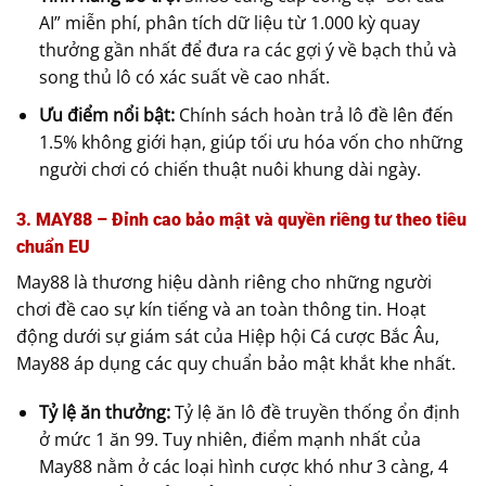
AI” miễn phí, phân tích dữ liệu từ 1.000 kỳ quay
thưởng gần nhất để đưa ra các gợi ý về bạch thủ và
song thủ lô có xác suất về cao nhất.
Ưu điểm nổi bật:
Chính sách hoàn trả lô đề lên đến
1.5% không giới hạn, giúp tối ưu hóa vốn cho những
người chơi có chiến thuật nuôi khung dài ngày.
3. MAY88 – Đỉnh cao bảo mật và quyền riêng tư theo tiêu
chuẩn EU
May88 là thương hiệu dành riêng cho những người
chơi đề cao sự kín tiếng và an toàn thông tin. Hoạt
động dưới sự giám sát của Hiệp hội Cá cược Bắc Âu,
May88 áp dụng các quy chuẩn bảo mật khắt khe nhất.
Tỷ lệ ăn thưởng:
Tỷ lệ ăn lô đề truyền thống ổn định
ở mức 1 ăn 99. Tuy nhiên, điểm mạnh nhất của
May88 nằm ở các loại hình cược khó như 3 càng, 4