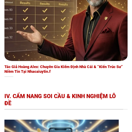
Tác Giả Hoàng Alex: Chuyên Gia Kiểm Định Nhà Cái & “Kiến Trúc Sư”
Niềm Tin Tại Nhacaiuytin.f
IV. CẨM NANG SOI CẦU & KINH NGHIỆM LÔ
ĐỀ