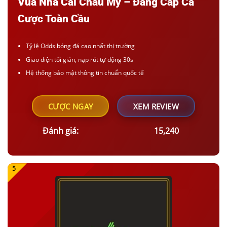
Vua Nhà Cái Châu Mỹ – Đẳng Cấp Cá
Cược Toàn Cầu
Tỷ lệ Odds bóng đá cao nhất thị trường
Giao diện tối giản, nạp rút tự động 30s
Hệ thống bảo mật thông tin chuẩn quốc tế
CƯỢC NGAY
XEM REVIEW
Đánh giá:
15,240