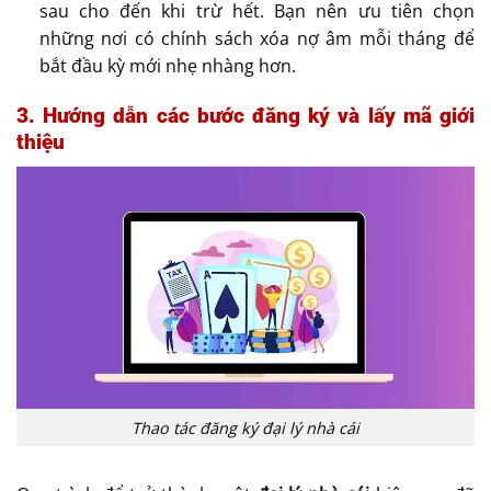
sau cho đến khi trừ hết. Bạn nên ưu tiên chọn
những nơi có chính sách xóa nợ âm mỗi tháng để
bắt đầu kỳ mới nhẹ nhàng hơn.
3. Hướng dẫn các bước đăng ký và lấy mã giới
thiệu
Thao tác đăng ký đại lý nhà cái