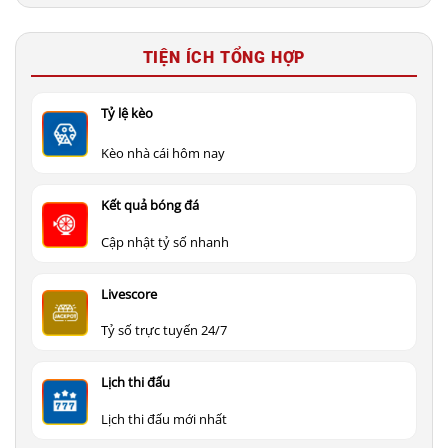
TIỆN ÍCH TỔNG HỢP
Tỷ lệ kèo
Kèo nhà cái hôm nay
Kết quả bóng đá
Cập nhật tỷ số nhanh
Livescore
Tỷ số trực tuyến 24/7
Lịch thi đấu
Lịch thi đấu mới nhất