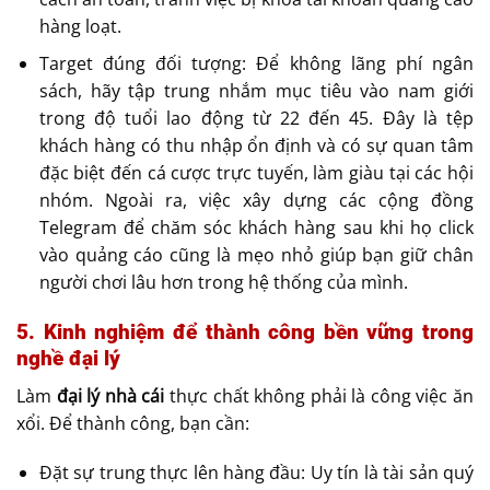
hàng loạt.
Target đúng đối tượng: Để không lãng phí ngân
sách, hãy tập trung nhắm mục tiêu vào nam giới
trong độ tuổi lao động từ 22 đến 45. Đây là tệp
khách hàng có thu nhập ổn định và có sự quan tâm
đặc biệt đến cá cược trực tuyến, làm giàu tại các hội
nhóm. Ngoài ra, việc xây dựng các cộng đồng
Telegram để chăm sóc khách hàng sau khi họ click
vào quảng cáo cũng là mẹo nhỏ giúp bạn giữ chân
người chơi lâu hơn trong hệ thống của mình.
5. Kinh nghiệm để thành công bền vững trong
nghề đại lý
Làm
đại lý nhà cái
thực chất không phải là công việc ăn
xổi. Để thành công, bạn cần:
Đặt sự trung thực lên hàng đầu: Uy tín là tài sản quý