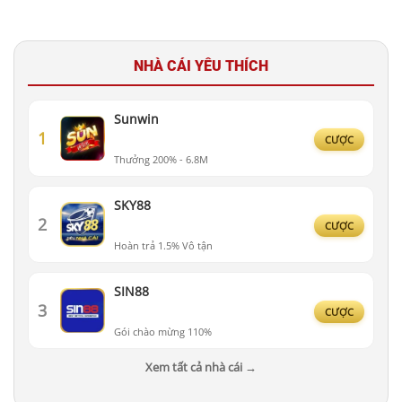
NHÀ CÁI YÊU THÍCH
Sunwin
1
CƯỢC
Thưởng 200% - 6.8M
SKY88
2
CƯỢC
Hoàn trả 1.5% Vô tận
SIN88
3
CƯỢC
Gói chào mừng 110%
Xem tất cả nhà cái →