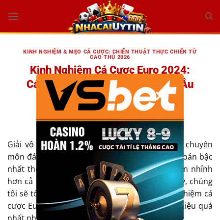
Bỏ
qua
nội
dung
KINH NGHIỆM & MẸO CÁ CƯỢC: CHIẾN THUẬT THỰC CHIẾN TỪ
CAO THỦ 2026
Kinh Nghiệm Cá Cược Euro 2024:
Cách Soi Kèo Giải Vô Địch Châu Âu
×
ĐĂNG VÀO
THÁNG 4 15, 2026
BỞI
HOÀNG ALEX
Giải vô địch bóng đá Châu Âu luôn được giới chuyên
môn đánh giá là giải đấu khắc nghiệt và khó đoán bậc
nhất thế giới, thậm chí về mặt chiến thuật còn nhỉnh
hơn cả đại hội World Cup. Qua bài viết sau đây, chúng
tôi sẽ tổng hợp cho các anh em những kinh nghiệm cá
cược Euro 2024 cực chuẩn để có thể bắt kèo hiệu quả
nhất nhé!