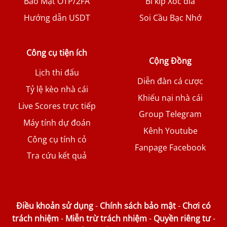
Bảo Mật OTP/2FA
Bí kíp Xóc đĩa
Hướng dẫn USDT
Soi Cầu Bạc Nhớ
Công cụ tiện ích
Cộng Đồng
Lịch thi đấu
Diễn đàn cá cược
Tỷ lệ kèo nhà cái
Khiếu nại nhà cái
Live Scores trực tiếp
Group Telegram
Máy tính dự đoán
Kênh Youtube
Công cụ tính cỏ
Fanpage Facebook
Tra cứu kết quả
Điều khoản sử dụng
-
Chính sách bảo mật
-
Chơi có
trách nhiệm
-
Miễn trừ trách nhiệm
-
Quyền riêng tư
-