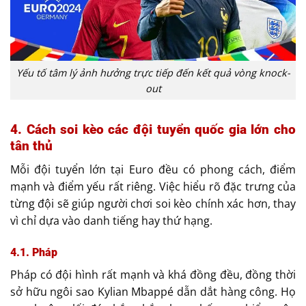
Yếu tố tâm lý ảnh hưởng trực tiếp đến kết quả vòng knock-
out
4. Cách soi kèo các đội tuyển quốc gia lớn cho
tân thủ
Mỗi đội tuyển lớn tại Euro đều có phong cách, điểm
mạnh và điểm yếu rất riêng. Việc hiểu rõ đặc trưng của
từng đội sẽ giúp người chơi soi kèo chính xác hơn, thay
vì chỉ dựa vào danh tiếng hay thứ hạng.
4.1. Pháp
Pháp có đội hình rất mạnh và khá đồng đều, đồng thời
sở hữu ngôi sao Kylian Mbappé dẫn dắt hàng công. Họ