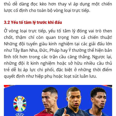
thủ dễ dàng đọc kèo hơn thay vì áp dụng một chiến
lược cố định cho toàn bộ vòng loại trực tiếp.
3.2 Yếu tố tâm lý trước khi đấu
Ở vòng loại trực tiếp, yếu tố tâm lý đóng vai trò then
chốt, thậm chí còn quan trọng hơn cả chiến thuật!
Những đội tuyển giàu kinh nghiệm tại các giải đấu lớn
như Tây Ban Nha, Đức, Pháp hay Ý thường thể hiện bản
lĩnh tốt hơn trong các trận cầu căng thẳng. Ngược lại,
những đội ít kinh nghiệm hoặc sở hữu nhiều cầu thủ
trẻ dễ bị áp lực chi phối, đặc biệt ở những thời điểm
quyết định như hiệp phụ hoặc loạt sút luân lưu.