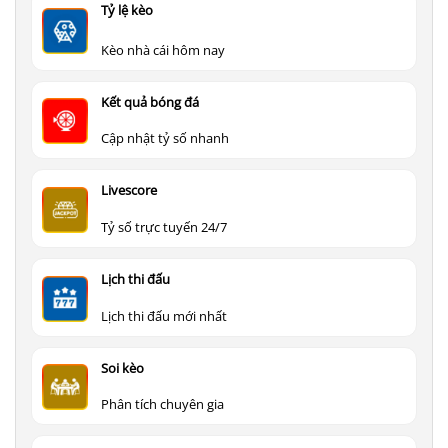
Tỷ lệ kèo
Kèo nhà cái hôm nay
Kết quả bóng đá
Cập nhật tỷ số nhanh
Livescore
Tỷ số trực tuyến 24/7
Lịch thi đấu
Lịch thi đấu mới nhất
Soi kèo
Phân tích chuyên gia