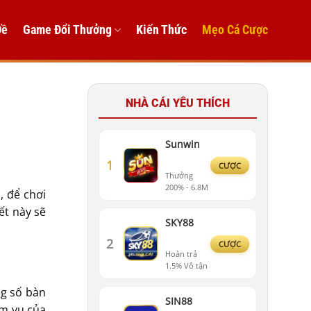
Đề
Game Đổi Thưởng
Kiến Thức
Mẹo Cá Cược
NHÀ CÁI YÊU THÍCH
Sunwin
1
CƯỢC
Thưởng
200% - 6.8M
, để chơi
ết này sẽ
SKY88
2
CƯỢC
Hoàn trả
1.5% Vô tận
ng số bàn
SIN88
ệm vụ của