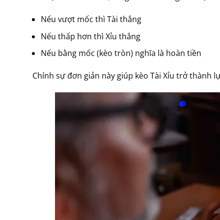
Nếu vượt mốc thì Tài thắng
Nếu thấp hơn thì Xỉu thắng
Nếu bằng mốc (kèo tròn) nghĩa là hoàn tiền
Chính sự đơn giản này giúp kèo Tài Xỉu trở thành l