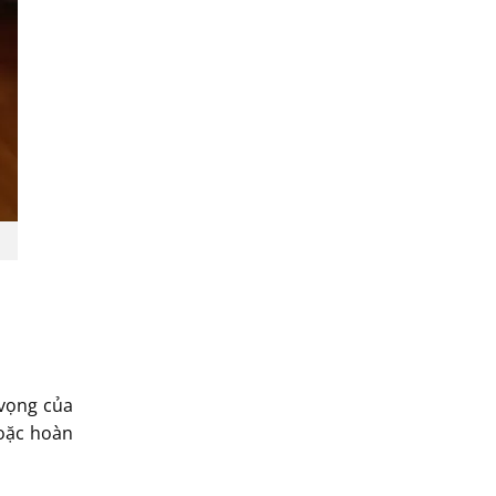
 vọng của
hoặc hoàn