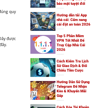
bảo mật tuyệt đối
 đúng quy
Hướng dẫn tải App
nhà cái: Cẩm nang
cài đặt an toàn 2026
Top 5 Phần Mềm
 Đây được
VPN Tốt Nhất Để
đây.
Truy Cập Nhà Cái
2026
Cách Kiểm Tra Lịch
Sử Giao Dịch & Đối
Chiếu Tiền Cược
Hướng Dẫn Sử Dụng
Telegram Để Nhận
Kèo & Khuyến Mãi
Gấp
Cách Xóa Tài Khoản