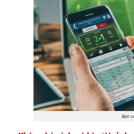
Bạn có