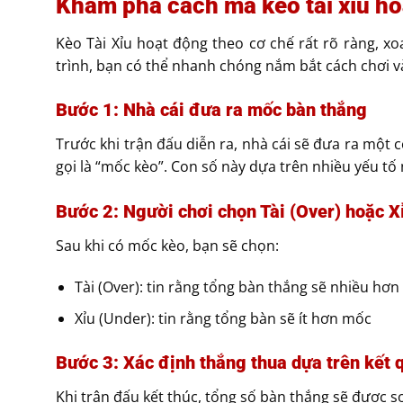
Khám phá cách mà kèo tài xỉu h
Kèo Tài Xỉu hoạt động theo cơ chế rất rõ ràng, x
trình, bạn có thể nhanh chóng nắm bắt cách chơi v
Bước 1: Nhà cái đưa ra mốc bàn thắng
Trước khi trận đấu diễn ra, nhà cái sẽ đưa ra một 
gọi là “mốc kèo”. Con số này dựa trên nhiều yếu tố 
Bước 2: Người chơi chọn Tài (Over) hoặc X
Sau khi có mốc kèo, bạn sẽ chọn:
Tài (Over): tin rằng tổng bàn thắng sẽ nhiều hơ
Xỉu (Under): tin rằng tổng bàn sẽ ít hơn mốc
Bước 3: Xác định thắng thua dựa trên kết 
Khi trận đấu kết thúc, tổng số bàn thắng sẽ được s