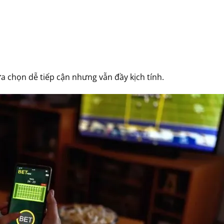
ựa chọn dễ tiếp cận nhưng vẫn đầy kịch tính.