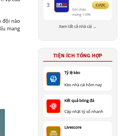
3
CƯỢC
Gói chào
mừng 110%
n đội nào
Xem tất cả nhà cái →
 Xỉu mang
TIỆN ÍCH TỔNG HỢP
Tỷ lệ kèo
Kèo nhà cái hôm nay
Kết quả bóng đá
Cập nhật tỷ số nhanh
Livescore