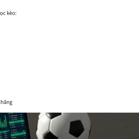
ọc kèo:
 thắng