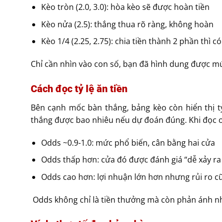
Kèo tròn (2.0, 3.0): hòa kèo sẽ được hoàn tiền
Kèo nửa (2.5): thắng thua rõ ràng, không hoàn
Kèo 1/4 (2.25, 2.75): chia tiền thành 2 phần thì 
Chỉ cần nhìn vào con số, bạn đã hình dung được mứ
Cách đọc tỷ lệ ăn tiền
Bên cạnh mốc bàn thắng, bảng kèo còn hiển thị tỷ 
thắng được bao nhiêu nếu dự đoán đúng. Khi đọc o
Odds ~0.9-1.0: mức phổ biến, cân bằng hai cửa
Odds thấp hơn: cửa đó được đánh giá “dễ xảy ra
Odds cao hơn: lợi nhuận lớn hơn nhưng rủi ro c
Odds không chỉ là tiền thưởng mà còn phản ánh nh