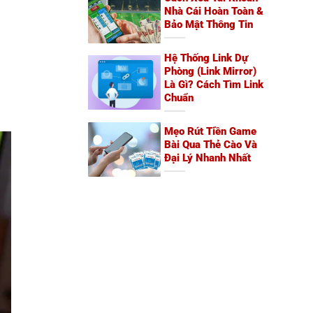
Nhà Cái Hoàn Toàn &
Bảo Mật Thông Tin
Hệ Thống Link Dự
Phòng (Link Mirror)
Là Gì? Cách Tìm Link
Chuẩn
Mẹo Rút Tiền Game
Bài Qua Thẻ Cào Và
Đại Lý Nhanh Nhất