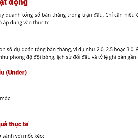
oạt động
oay quanh tổng số bàn thắng trong trận đấu. Chỉ cần hiểu
à áp dụng vào thực tế.
con số dự đoán tổng bàn thắng, ví dụ như 2.0, 2.5 hoặc 3.0.
như phong độ đội bóng, lịch sử đối đầu và tỷ lệ ghi bàn gần 
ỉu (Under)
n mốc
quả thực tế
o sánh với mốc kèo: