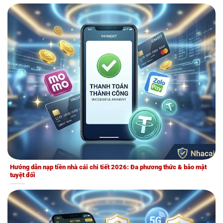
Hướng dẫn nạp tiền nhà cái chi tiết 2026: Đa phương thức & bảo mật
tuyệt đối