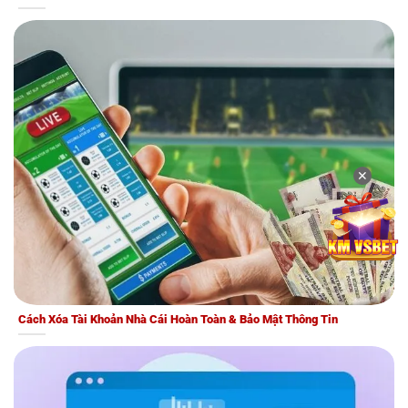
✕
Cách Xóa Tài Khoản Nhà Cái Hoàn Toàn & Bảo Mật Thông Tin