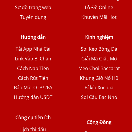
Sơ đồ trang web
Lô Đề Online
Tuyển dụng
Khuyến Mãi Hot
Hướng dẫn
Kinh nghiệm
Tải App Nhà Cái
Soi Kèo Bóng Đá
Link Vào Bị Chặn
Giải Mã Giấc Mơ
Cách Nạp Tiền
Mẹo Chơi Baccarat
Cách Rút Tiền
Khung Giờ Nổ Hũ
Bảo Mật OTP/2FA
Bí kíp Xóc đĩa
Hướng dẫn USDT
Soi Cầu Bạc Nhớ
Công cụ tiện ích
Cộng Đồng
Lịch thi đấu