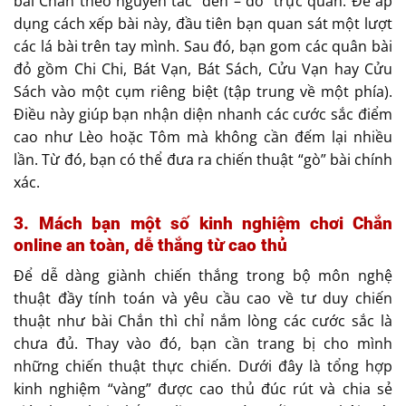
bài Chắn theo nguyên tắc “đen – đỏ” trực quan. Để áp
dụng cách xếp bài này, đầu tiên bạn quan sát một lượt
các lá bài trên tay mình. Sau đó, bạn gom các quân bài
đỏ gồm Chi Chi, Bát Vạn, Bát Sách, Cửu Vạn hay Cửu
Sách vào một cụm riêng biệt (tập trung về một phía).
Điều này giúp bạn nhận diện nhanh các cước sắc điểm
cao như Lèo hoặc Tôm mà không cần đếm lại nhiều
lần. Từ đó, bạn có thể đưa ra chiến thuật “gò” bài chính
xác.
3. Mách bạn một số kinh nghiệm chơi Chắn
online an toàn, dễ thắng từ cao thủ
Để dễ dàng giành chiến thắng trong bộ môn nghệ
thuật đầy tính toán và yêu cầu cao về tư duy chiến
thuật như bài Chắn thì chỉ nắm lòng các cước sắc là
chưa đủ. Thay vào đó, bạn cần trang bị cho mình
những chiến thuật thực chiến. Dưới đây là tổng hợp
kinh nghiệm “vàng” được cao thủ đúc rút và chia sẻ