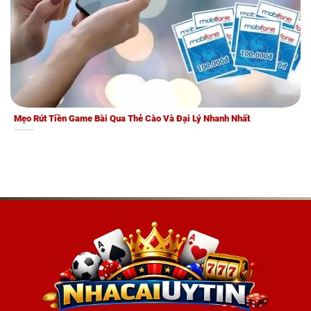
Mẹo Rút Tiền Game Bài Qua Thẻ Cào Và Đại Lý Nhanh Nhất