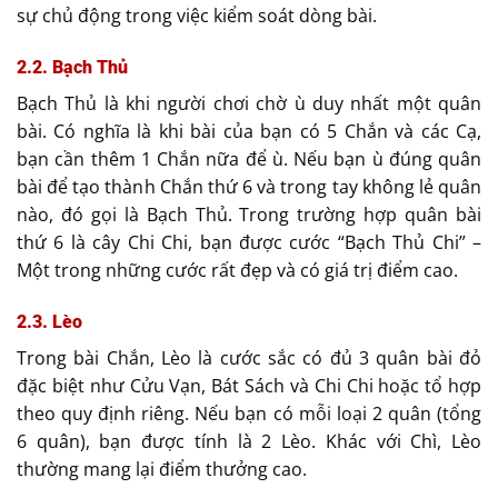
sự chủ động trong việc kiểm soát dòng bài.
2.2. Bạch Thủ
Bạch Thủ là khi người chơi chờ ù duy nhất một quân
bài. Có nghĩa là khi bài của bạn có 5 Chắn và các Cạ,
bạn cần thêm 1 Chắn nữa để ù. Nếu bạn ù đúng quân
bài để tạo thành Chắn thứ 6 và trong tay không lẻ quân
nào, đó gọi là Bạch Thủ. Trong trường hợp quân bài
thứ 6 là cây Chi Chi, bạn được cước “Bạch Thủ Chi” –
Một trong những cước rất đẹp và có giá trị điểm cao.
2.3. Lèo
Trong bài Chắn, Lèo là cước sắc có đủ 3 quân bài đỏ
đặc biệt như Cửu Vạn, Bát Sách và Chi Chi hoặc tổ hợp
theo quy định riêng. Nếu bạn có mỗi loại 2 quân (tổng
6 quân), bạn được tính là 2 Lèo. Khác với Chì, Lèo
thường mang lại điểm thưởng cao.