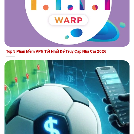
Top 5 Phần Mềm VPN Tốt Nhất Để Truy Cập Nhà Cái 2026