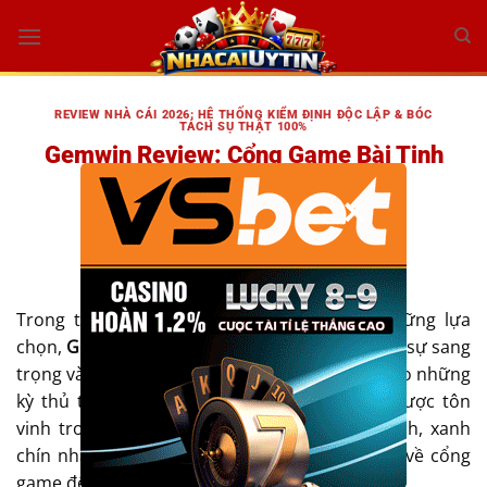
Bỏ
qua
nội
dung
REVIEW NHÀ CÁI 2026: HỆ THỐNG KIỂM ĐỊNH ĐỘC LẬP & BÓC
TÁCH SỤ THẬT 100%
Gemwin Review: Cổng Game Bài Tinh
Hoa Phát Triển
×
ĐĂNG VÀO
THÁNG 4 12, 2026
BỞI
HOÀNG ALEX
Trong thế giới giải trí trực tuyến đầy rẫy những lựa
chọn,
Gemwin
nổi lên như một biểu tượng của sự sang
trọng và đẳng cấp. Đây là điểm đến lý tưởng cho những
kỳ thủ thực thụ, nơi mà trí tuệ và bản lĩnh được tôn
vinh trong một môi trường cá cược minh bạch, xanh
chín nhất. Bài viết dưới đây sẽ review chi tiết về cổng
game để bạn hiểu rõ hơn nhé!