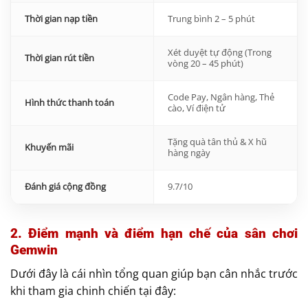
Thời gian nạp tiền
Trung bình 2 – 5 phút
Xét duyệt tự động (Trong
Thời gian rút tiền
vòng 20 – 45 phút)
Code Pay, Ngân hàng, Thẻ
Hình thức thanh toán
cào, Ví điện tử
Tặng quà tân thủ & X hũ
Khuyến mãi
hàng ngày
Đánh giá cộng đồng
9.7/10
2. Điểm mạnh và điểm hạn chế của sân chơi
Gemwin
Dưới đây là cái nhìn tổng quan giúp bạn cân nhắc trước
khi tham gia chinh chiến tại đây: