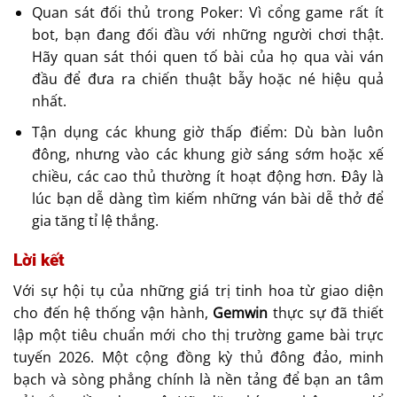
Quan sát đối thủ trong Poker: Vì cổng game rất ít
bot, bạn đang đối đầu với những người chơi thật.
Hãy quan sát thói quen tố bài của họ qua vài ván
đầu để đưa ra chiến thuật bẫy hoặc né hiệu quả
nhất.
Tận dụng các khung giờ thấp điểm: Dù bàn luôn
đông, nhưng vào các khung giờ sáng sớm hoặc xế
chiều, các cao thủ thường ít hoạt động hơn. Đây là
lúc bạn dễ dàng tìm kiếm những ván bài dễ thở để
gia tăng tỉ lệ thắng.
Lời kết
Với sự hội tụ của những giá trị tinh hoa từ giao diện
cho đến hệ thống vận hành,
Gemwin
thực sự đã thiết
lập một tiêu chuẩn mới cho thị trường game bài trực
tuyến 2026. Một cộng đồng kỳ thủ đông đảo, minh
bạch và sòng phẳng chính là nền tảng để bạn an tâm