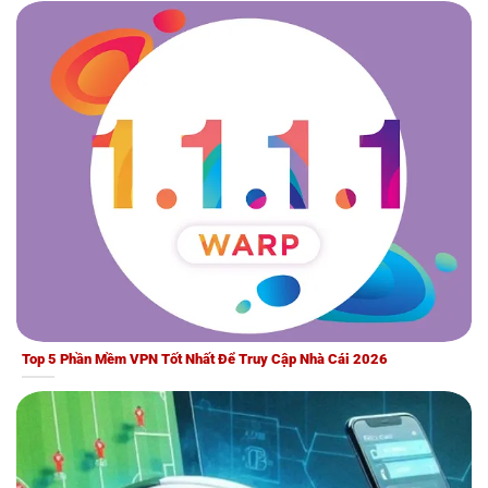
Top 5 Phần Mềm VPN Tốt Nhất Để Truy Cập Nhà Cái 2026