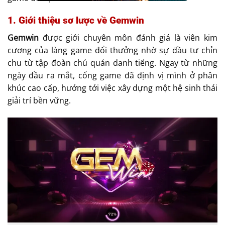
1. Giới thiệu sơ lược về Gemwin
Gemwin
được giới chuyên môn đánh giá là viên kim
cương của làng game đổi thưởng nhờ sự đầu tư chỉn
chu từ tập đoàn chủ quản danh tiếng. Ngay từ những
ngày đầu ra mắt, cổng game đã định vị mình ở phân
khúc cao cấp, hướng tới việc xây dựng một hệ sinh thái
giải trí bền vững.