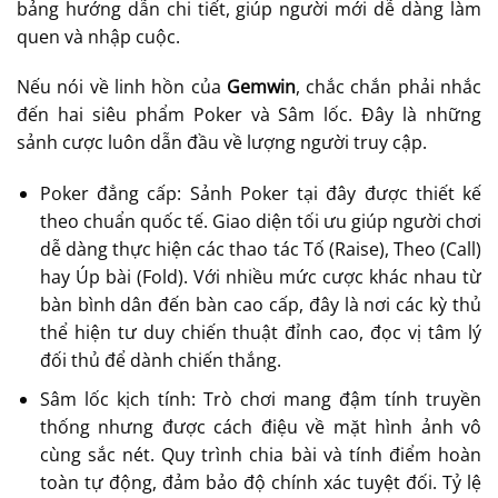
bảng hướng dẫn chi tiết, giúp người mới dễ dàng làm
quen và nhập cuộc.
Nếu nói về linh hồn của
Gemwin
, chắc chắn phải nhắc
đến hai siêu phẩm Poker và Sâm lốc. Đây là những
sảnh cược luôn dẫn đầu về lượng người truy cập.
Poker đẳng cấp: Sảnh Poker tại đây được thiết kế
theo chuẩn quốc tế. Giao diện tối ưu giúp người chơi
dễ dàng thực hiện các thao tác Tố (Raise), Theo (Call)
hay Úp bài (Fold). Với nhiều mức cược khác nhau từ
bàn bình dân đến bàn cao cấp, đây là nơi các kỳ thủ
thể hiện tư duy chiến thuật đỉnh cao, đọc vị tâm lý
đối thủ để dành chiến thắng.
Sâm lốc kịch tính: Trò chơi mang đậm tính truyền
thống nhưng được cách điệu về mặt hình ảnh vô
cùng sắc nét. Quy trình chia bài và tính điểm hoàn
toàn tự động, đảm bảo độ chính xác tuyệt đối. Tỷ lệ