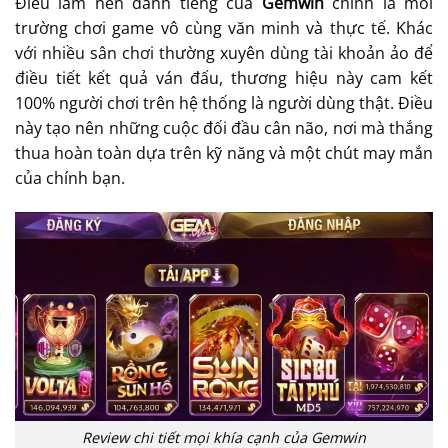
Điều làm nên danh tiếng của
Gemwin
chính là môi
trường chơi game vô cùng văn minh và thực tế. Khác
với nhiều sân chơi thường xuyên dùng tài khoản ảo để
điều tiết kết quả ván đấu, thương hiệu này cam kết
100% người chơi trên hệ thống là người dùng thật. Điều
này tạo nên những cuộc đối đầu cân não, nơi mà thắng
thua hoàn toàn dựa trên kỹ năng và một chút may mắn
của chính bạn.
Review chi tiết mọi khía cạnh của Gemwin