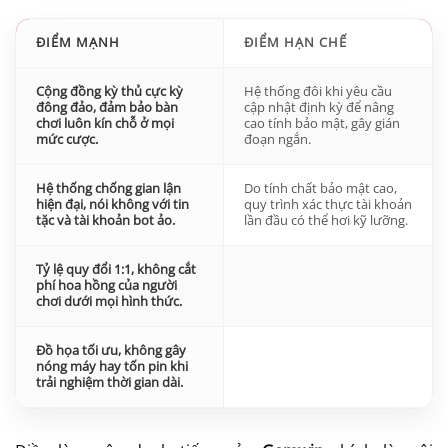
ĐIỂM MẠNH
ĐIỂM HẠN CHẾ
Cộng đồng kỳ thủ cực kỳ
Hệ thống đôi khi yêu cầu
đông đảo, đảm bảo bàn
cập nhật định kỳ để nâng
chơi luôn kín chỗ ở mọi
cao tính bảo mật, gây gián
mức cược.
đoạn ngắn.
Hệ thống chống gian lận
Do tính chất bảo mật cao,
hiện đại, nói không với tin
quy trình xác thực tài khoản
tặc và tài khoản bot ảo.
lần đầu có thể hơi kỹ lưỡng.
Tỷ lệ quy đổi 1:1, không cắt
phí hoa hồng của người
chơi dưới mọi hình thức.
Đồ họa tối ưu, không gây
nóng máy hay tốn pin khi
trải nghiệm thời gian dài.