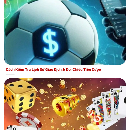
Cách Kiểm Tra Lịch Sử Giao Dịch & Đối Chiếu Tiền Cược