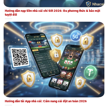
Hướng dẫn nạp tiền nhà cái chi tiết 2026: Đa phương thức & bảo mật
tuyệt đối
Hướng dẫn tải App nhà cái: Cẩm nang cài đặt an toàn 2026