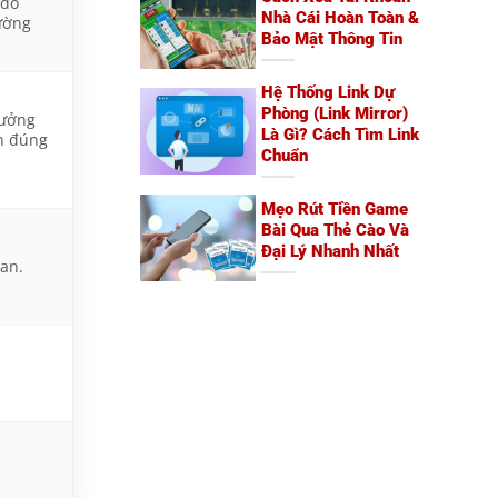
 do
Nhà Cái Hoàn Toàn &
ường
Bảo Mật Thông Tin
Hệ Thống Link Dự
Phòng (Link Mirror)
hưởng
Là Gì? Cách Tìm Link
nh đúng
Chuẩn
Mẹo Rút Tiền Game
Bài Qua Thẻ Cào Và
Đại Lý Nhanh Nhất
ian.