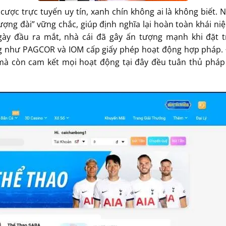
ược trực tuyến uy tín, xanh chín không ai là không biết. N
g đài” vững chắc, giúp định nghĩa lại hoàn toàn khái niệm
gày đầu ra mắt, nhà cái đã gây ấn tượng mạnh khi đặt tr
ếng như PAGCOR và IOM cấp giấy phép hoạt động hợp pháp.
mà còn cam kết mọi hoạt động tại đây đều tuân thủ pháp 