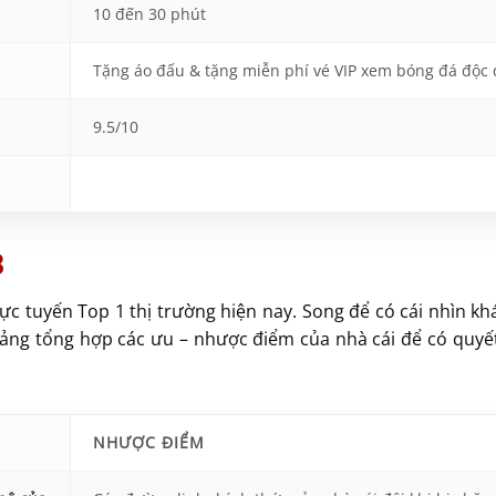
10 đến 30 phút
Tặng áo đấu & tặng miễn phí vé VIP xem bóng đá độc
9.5/10
8
trực tuyến Top 1 thị trường hiện nay. Song để có cái nhìn k
bảng tổng hợp các ưu – nhược điểm của nhà cái để có quyế
NHƯỢC ĐIỂM