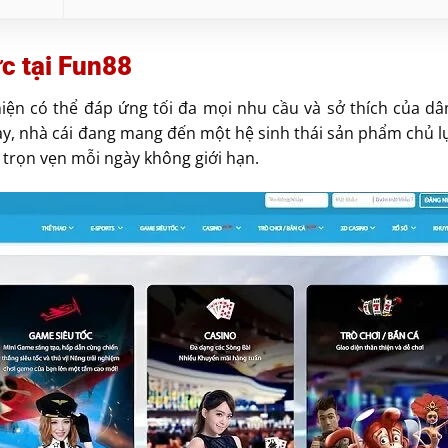
ực tại Fun88
thiện có thể đáp ứng tối đa mọi nhu cầu và sở thích của dâ
y, nhà cái đang mang đến một hệ sinh thái sản phẩm chủ 
 trọn vẹn mỗi ngày không giới hạn.