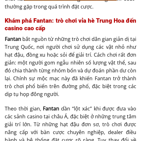
thường gặp trong quá trình đặt cược.
Khám phá Fantan: trò chơi vỉa hè Trung Hoa đến
casino cao cấp
Fantan
bắt nguồn từ những trò chơi dân gian giản dị tại
Trung Quốc, nơi người chơi sử dụng các vật nhỏ như
hạt đậu, đồng xu hoặc sỏi để giải trí. Cách chơi rất đơn
giản: một người gom ngẫu nhiên số lượng vật thể, sau
đó chia thành từng nhóm bốn và dự đoán phần dư còn
lại. Chính sự mộc mạc này đã khiến Fantan trở thành
trò chơi phổ biến trên đường phố, đặc biệt trong các
dịp tụ họp đông người.
Theo thời gian,
Fantan
dần “lột xác” khi được đưa vào
các sảnh casino tại châu Á, đặc biệt ở những trung tâm
giải trí lớn. Từ những hạt đậu đơn sơ, trò chơi được
nâng cấp với bàn cược chuyên nghiệp, dealer điều
hành và hệ thống đặt cược rõ ràng. Tuy thay đổi về