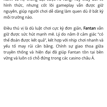
hình thức, nhưng cốt lõi gameplay vẫn được giữ
nguyên, giúp người chơi dễ dàng làm quen dù ở bất kỳ
môi trường nào.
Điều thú vị là dù luật chơi cực kỳ đơn giản,
Fantan
vẫn
giữ được sức hút mạnh mẽ. Lý do nằm ở cảm giác “có
thể đoán được kết quả”, kết hợp với nhịp chơi nhanh và
yếu tố may rủi cân bằng. Chính sự giao thoa giữa
truyền thống và hiện đại đã giúp Fantan tồn tại bền
vững và luôn có chỗ đứng trong các casino châu Á.