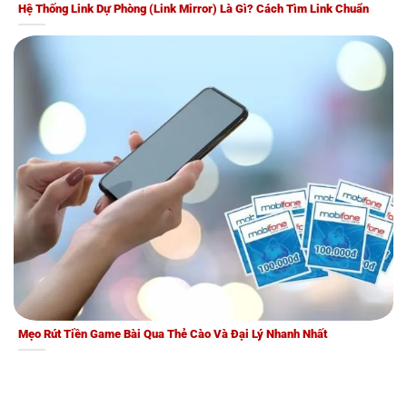
Hệ Thống Link Dự Phòng (Link Mirror) Là Gì? Cách Tìm Link Chuẩn
Mẹo Rút Tiền Game Bài Qua Thẻ Cào Và Đại Lý Nhanh Nhất