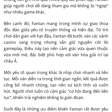
giúp người chơi dễ dàng tham gia mà không bị “ngợp”
như nhiều game khác.
Bên cạnh đó, Fantan mang trong mình sự giao thoa
độc đáo giữa yếu tố truyền thống và hiện đại. Từ trò
chơi dân gian với hạt đậu, Fantan đã bước vào các sảnh
casino sang trọng nhưng vẫn giữ nguyên cốt lõi
gameplay. Điều này tạo nên cảm giác vừa quen thuộc
vừa mới mẻ, đặc biệt phù hợp với văn hóa giải trí tại
châu Á.
Một yếu tố quan trọng khác là nhịp chơi nhanh và liên
tục. Mỗi ván diễn ra trong thời gian ngắn, kết quả được
công bố nhanh chóng, tạo nên sự kịch tính và cuốn
hút. Người chơi luôn có cảm giác “cơ hội đang đến liên
tục”, khiến trải nghiệm không bị gián đoạn.
Dưới đây là những ưu điểm khiến Fantan rất được yêu