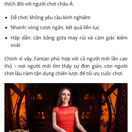
thích đối với người chơi châu Á:
Dễ chơi: không yêu cầu kinh nghiệm
Nhanh: vòng cược ngắn, kết quả liên tục
Hấp dẫn: cân bằng giữa may rủi và cảm giác kiểm
soát
Chính vì vậy, Fantan phù hợp với cả người mới lẫn cao
thủ – nơi người mới tìm thấy sự đơn giản, còn người
chơi lâu năm tận dụng chiến lược để tối ưu cuộc chơi.