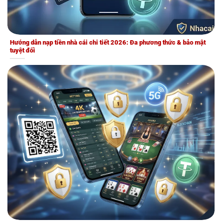
Hướng dẫn nạp tiền nhà cái chi tiết 2026: Đa phương thức & bảo mật
tuyệt đối