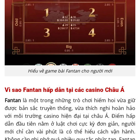
Hiểu về game bài Fantan cho người mới
Vì sao Fantan hấp dẫn tại các casino Châu Á
Fantan
là một trong những trò chơi hiếm hoi vừa giữ
được bản sắc truyền thống, vừa thích nghi hoàn hảo
với môi trường casino hiện đại tại châu Á. Điểm hấp
dẫn đầu tiên nằm ở luật chơi cực kỳ đơn giản, người
mới chỉ cần vài phút là có thể hiểu cách vận hành.
Không cần ghi nhớ quá nhiều quy tắc phức tạp, Fantan