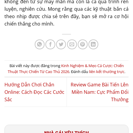
không đến từ sự may mắn mà còn là cả quá trình rèn
luyện, nghiên cứu. Mong rằng qua các kỹ thuật bắn cá
theo nhịp được chia sẻ trên đây, bạn sẽ mở ra cơ hội
chiến thắng cho mình.
Bài viết này được đăng trong
Kinh Nghiệm & Mẹo Cá Cược: Chiến
Thuật Thực Chiến Từ Cao Thủ 2026
. Đánh dấu
liên kết thường trực
.
Hướng Dẫn Chơi Chắn
Review Game Bài Tiến Lên
Online: Cách Đọc Các Cước
Miền Nam: Cực Phẩm Đổi
Sắc
Thưởng