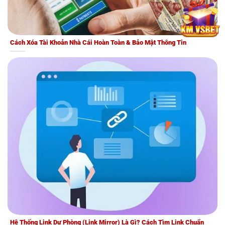
Cách Xóa Tài Khoản Nhà Cái Hoàn Toàn & Bảo Mật Thông Tin
Hệ Thống Link Dự Phòng (Link Mirror) Là Gì? Cách Tìm Link Chuẩn