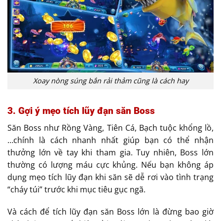
Xoay nòng súng bắn rải thảm cũng là cách hay
3. Gợi ý mẹo tích lũy đạn săn Boss
Săn Boss như Rồng Vàng, Tiên Cá, Bạch tuộc khổng lồ,
…chính là cách nhanh nhất giúp bạn có thể nhận
thưởng lớn về tay khi tham gia. Tuy nhiên, Boss lớn
thường có lượng máu cực khủng. Nếu bạn không áp
dụng mẹo tích lũy đạn khi săn sẽ dễ rơi vào tình trạng
“cháy túi” trước khi mục tiêu gục ngã.
Và cách để tích lũy đạn săn Boss lớn là đừng bao giờ