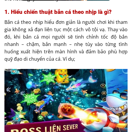
1. Hiểu chiến thuật bắn cá theo nhịp là gì?
Bắn cá theo nhịp hiểu đơn giản là người chơi khi tham
gia không xả đạn liên tục một cách vô tội vạ. Thay vào
đó, khi bắn cá mọi người sẽ tinh chỉnh tốc độ bắn
nhanh – chậm, bắn mạnh – nhẹ tùy vào từng tình
huống xuất hiện trên màn hình và đảm bảo phù hợp
quỹ đạo di chuyển của cá. Ví dụ;