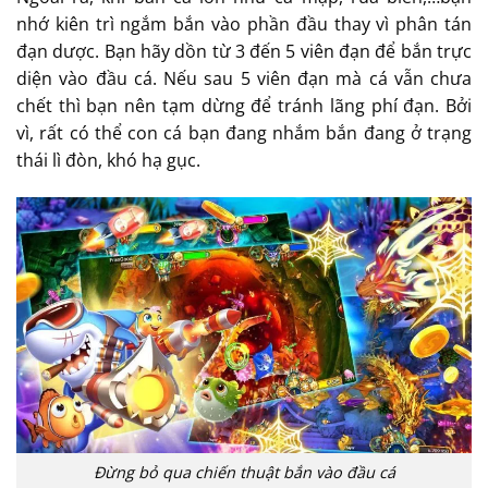
nhớ kiên trì ngắm bắn vào phần đầu thay vì phân tán
đạn dược. Bạn hãy dồn từ 3 đến 5 viên đạn để bắn trực
diện vào đầu cá. Nếu sau 5 viên đạn mà cá vẫn chưa
chết thì bạn nên tạm dừng để tránh lãng phí đạn. Bởi
vì, rất có thể con cá bạn đang nhắm bắn đang ở trạng
thái lì đòn, khó hạ gục.
Đừng bỏ qua chiến thuật bắn vào đầu cá