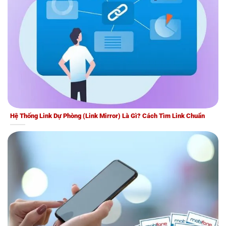
Hệ Thống Link Dự Phòng (Link Mirror) Là Gì? Cách Tìm Link Chuẩn