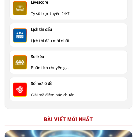
Livescore
Tỷ số trực tuyến 24/7
Lịch thi đấu
Lịch thi đấu mới nhất
Soi kèo
Phân tích chuyên gia
Số mơ lô đề
Giải mã điềm báo chuẩn
BÀI VIẾT MỚI NHẤT