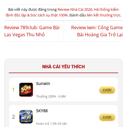
Bài viết này được đăng trong
Review Nhà Cái 2026: Hệ thống kiểm
định độc lập & bóc tách sụ thật 100%
. Đánh dấu
liên kết thường trực
.
Review 789club: Game Bài
Review Iwin: Cổng Game
Las Vegas Thu Nhỏ
Bài Hoàng Gia Trở Lại
NHÀ CÁI YÊU THÍCH
Sunwin
1
CƯỢC
Thưởng 200% - 6.8M
SKY88
2
CƯỢC
Hoàn trả 1.5% Vô tận