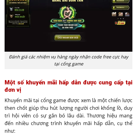
Đánh giá các nhiệm vụ hàng ngày nhận code free cực hay
tại cổng game
Một số khuyến mãi hấp dẫn được cung cấp tại
đơn vị
Khuyến mãi tại cổng game được xem là một chiến lược
then chốt giúp thu hút lượng người chơi khổng lồ, duy
trì hội viên có sự gắn bó lâu dài. Thương hiệu mang
đến nhiều chương trình khuyến mãi hấp dẫn, cụ thể
như: