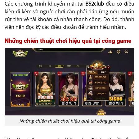
Các chương trình khuyến mãi tại
B52club
đều có điều
kiện đi kèm và người chơi cần phải đáp ứng nếu muốn
rút tiền về tài khoản cá nhân thành công. Do đó, thành
viên nên đọc kỹ các điều khoản để tránh hiểu nhầm.
Những chiến thuật chơi hiệu quả tại cổng game
Những chiến thuật chơi hiệu quả tại cổng game