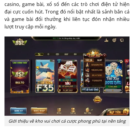
casino, game bài, xổ số đến các trò chơi điện tử hiện
đại cực cuốn hút. Trong đó nổi bật nhất là sảnh bắn cá
và game bài đổi thưởng khi liên tục đón nhận nhiều
lượt truy cập mỗi ngày.
Giới thiệu về kho vui chơi cá cược phong phú tại nền tảng