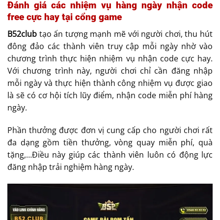
Đánh giá các nhiệm vụ hàng ngày nhận code
free cực hay tại cổng game
B52club
tạo ấn tượng mạnh mẽ với người chơi, thu hút
đông đảo các thành viên truy cập mỗi ngày nhờ vào
chương trình thực hiện nhiệm vụ nhận code cực hay.
Với chương trình này, người chơi chỉ cần đăng nhập
mỗi ngày và thực hiện thành công nhiệm vụ được giao
là sẽ có cơ hội tích lũy điểm, nhận code miễn phí hàng
ngày.
Phần thưởng được đơn vị cung cấp cho người chơi rất
đa dạng gồm tiền thưởng, vòng quay miễn phí, quà
tặng,…Điều này giúp các thành viên luôn có động lực
đăng nhập trải nghiệm hàng ngày.