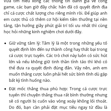
Vừa tìm hiểu xong các thông tin đánh giá về cổng
game, các bạn giờ đây chắc hẳn đã có quyết định địa
chỉ cá cược chất lượng cho riêng mình rồi. Để giúp anh
em cược thủ có thêm cơ hội kiếm tiền thưởng tại nền
tảng, tận hưởng giây phút giải trí tối ưu nhất thì cùng
học hỏi những kinh nghiệm chơi dưới đây.
Giữ vững tâm lý: Tâm lý là một trong những yếu tố
quyết định lớn đến sự thành công hay thất bại trong
cá cược trực tuyến. Các trò chơi này luôn có sức hút
lớn và nếu không giữ tinh thần tỉnh táo thì khó có
thể đưa ra quyết định đúng đắn. Vậy nên, anh em
muốn thắng cược luôn phải hết sức bình tĩnh dù gặp
bất kỳ tình huống nào.
Đặt mốc thắng thua phù hợp: Trong cá cược trực
tuyến thì chuyện thắng thua rất bình thường nhưng
sẽ có người bị cuốn vào vòng xoáy không lối thoát.
Do đó, bạn cần phải đặt mục tiêu ngay từ đầu là