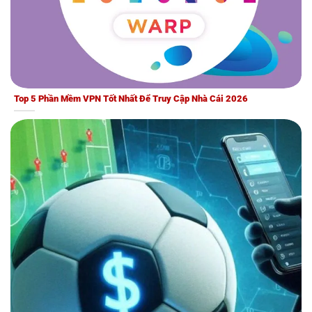
Top 5 Phần Mềm VPN Tốt Nhất Để Truy Cập Nhà Cái 2026