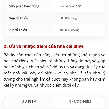
Giấy phép hoạt động
Isle of Man GSC
Nạp tối thiểu
50.000 đồng
Rút tối thiểu
100.000 đồng
15 đến 30 phút (theo từng
Thời gian rút tiền
2. Ưu và nhược điểm của nhà cái 8live
từng phương án)
Bất kỳ sân chơi nào cũng đều có những thế mạnh và
Tặng 100k cho tân thủ,
hạn chế riêng. Việc hiểu rõ những thông tin này sẽ giúp
Khuyến mãi
hoàn trả vô tận 1.5% và
thưởng nạp lại hàng tuần
bạn đánh giá chính xác về độ uy tín và đáng tin cậy của
một nhà cái. Vậy để biết 8live có phải là sân chơi lý
9.8/10 (uy tín, kèo thể thao
tưởng cho trải nghiệm cá cược hay không bạn hãy xem
Đánh giá từ cộng đồng
cực tốt, bảo mật chuyên
xét kỹ những ưu và nhược điểm dưới đây;
nghiệp)
ƯU ĐIỂM
NHƯỢC ĐIỂM