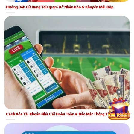
Hướng Dẫn Sử Dụng Telegram Để Nhận Kèo & Khuyến Mãi Gấp
✕
Cách Xóa Tài Khoản Nhà Cái Hoàn Toàn & Bảo Mật Thông Tin