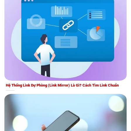
Hệ Thống Link Dự Phòng (Link Mirror) Là Gì? Cách Tìm Link Chuẩn