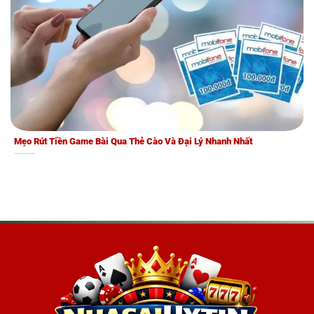
Mẹo Rút Tiền Game Bài Qua Thẻ Cào Và Đại Lý Nhanh Nhất