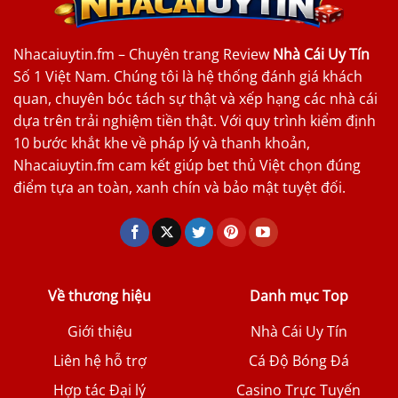
Nhacaiuytin.fm – Chuyên trang Review
Nhà Cái Uy Tín
Số 1 Việt Nam. Chúng tôi là hệ thống đánh giá khách
quan, chuyên bóc tách sự thật và xếp hạng các nhà cái
dựa trên trải nghiệm tiền thật. Với quy trình kiểm định
10 bước khắt khe về pháp lý và thanh khoản,
Nhacaiuytin.fm cam kết giúp bet thủ Việt chọn đúng
điểm tựa an toàn, xanh chín và bảo mật tuyệt đối.
Về thương hiệu
Danh mục Top
Giới thiệu
Nhà Cái Uy Tín
Liên hệ hỗ trợ
Cá Độ Bóng Đá
Hợp tác Đại lý
Casino Trực Tuyến