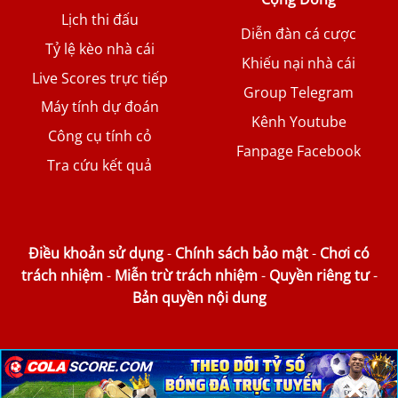
Lịch thi đấu
Diễn đàn cá cược
Tỷ lệ kèo nhà cái
Khiếu nại nhà cái
Live Scores trực tiếp
Group Telegram
Máy tính dự đoán
Kênh Youtube
Công cụ tính cỏ
Fanpage Facebook
Tra cứu kết quả
Điều khoản sử dụng
-
Chính sách bảo mật
-
Chơi có
trách nhiệm
-
Miễn trừ trách nhiệm
-
Quyền riêng tư
-
Bản quyền nội dung
huzars.com.mx®. All rights reserved © 1998-2026
×
×
×