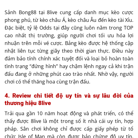
Sảnh Bong88 tại 8live cung cấp danh mục kèo cược
phong phú, từ kèo châu Á, kèo châu Âu đến kèo tài Xỉu.
Đặc biệt, tỷ lệ Odds tại đây cũng luôn nằm trong TOP
cao nhất thị trường, giúp người chơi tối ưu hóa lợi
nhuận trên mỗi vé cược. Bảng kèo được hệ thống cập
nhật liên tục từng giây theo thời gian thực. Điều này
đảm bảo tính chính xác tuyệt đối và loại bỏ hoàn toàn
tình trạng “đứng hình” hay chậm lệnh ngay cả khi trận
đấu đang ở những phút cao trào nhất. Nhờ vậy, người
chơi có thể thăng hoa cùng trận đấu.
4. Review chi tiết độ uy tín và sự lâu đời của
thương hiệu 8live
Trải qua gần 10 năm hoạt động và phát triển, có thể
thấy được 8live là một trong số ít nhà cái uy tín, hợp
pháp. Sân chơi không chỉ được cấp giấy phép từ tổ
chức Isle of Man mà còn được bảo chứng độ uy tín,